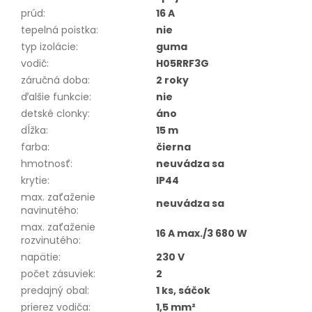
prúd
:
16 A
tepelná poistka
:
nie
typ izolácie
:
guma
vodič
:
H05RRF3G
záručná doba
:
2 roky
ďalšie funkcie
:
nie
detské clonky
:
áno
dĺžka
:
15 m
farba
:
čierna
hmotnosť
:
neuvádza sa
krytie
:
IP44
max. zaťaženie
neuvádza sa
navinutého
:
max. zaťaženie
16 A max./3 680 W
rozvinutého
:
napätie
:
230 V
počet zásuviek
:
2
predajný obal
:
1 ks, sáčok
prierez vodiča
:
1,5 mm²