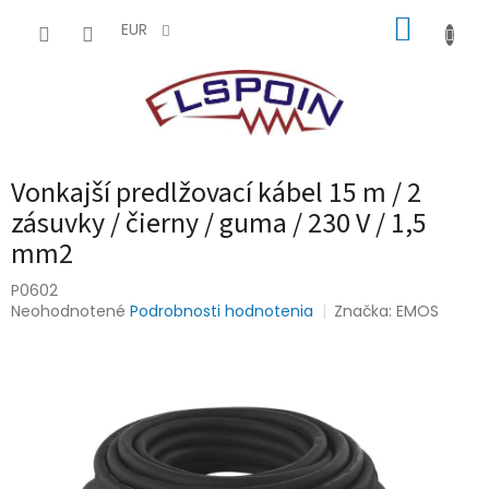
Prejsť
NÁKUP
na
EUR
obsah
KOŠÍK
Vonkajší predlžovací kábel 15 m / 2
zásuvky / čierny / guma / 230 V / 1,5
mm2
P0602
Priemerné
Neohodnotené
Podrobnosti hodnotenia
Značka:
EMOS
hodnotenie
produktu
je
0,0
z
5
hviezdičiek.