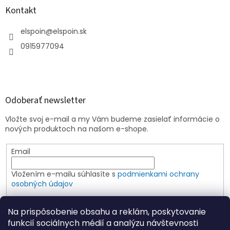
Kontakt
elspoin
@
elspoin.sk
0915977094
Odoberať newsletter
Vložte svoj e-mail a my Vám budeme zasielať informácie o
nových produktoch na našom e-shope.
Email
Vložením e-mailu súhlasíte s
podmienkami ochrany
osobných údajov
PRIHLÁSIŤ SA
Na prispôsobenie obsahu a reklám, poskytovanie
funkcií sociálnych médií a analýzu návštevnosti