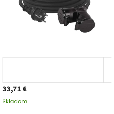
33,71 €
Jednotková
Skladom
cena: