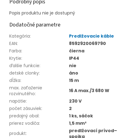
Podrobný popis
Popis produktu nie je dostupný
Dodatočné parametre
Kategória
:
Predlžovacie káble
EAN
:
8592920069790
Farba
:
čierna
Krytie
:
IP44
ďalšie funkcie
:
nie
detské clonky
:
áno
dĺžka
:
15 m
max. zaťaženie
16 A max./3 680 W
rozvinutého
:
napätie
:
230 V
počet zásuviek
:
2
predajný obal
:
1 ks, sáčok
prierez vodiča
:
1,5 mm²
predlžovací prívod–
produkt
:
spojka