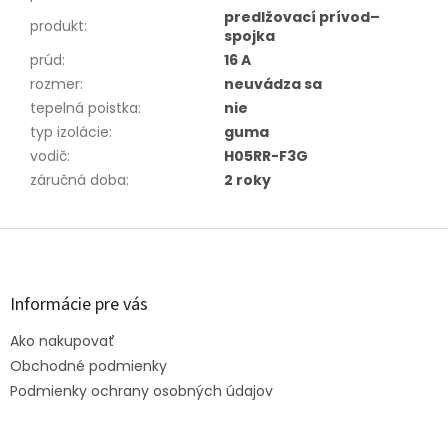
predlžovací prívod–
produkt
:
spojka
prúd
:
16 A
rozmer
:
neuvádza sa
tepelná poistka
:
nie
typ izolácie
:
guma
vodič
:
H05RR-F3G
záručná doba
:
2 roky
Z
á
p
ä
Informácie pre vás
t
Ako nakupovať
i
e
Obchodné podmienky
Podmienky ochrany osobných údajov