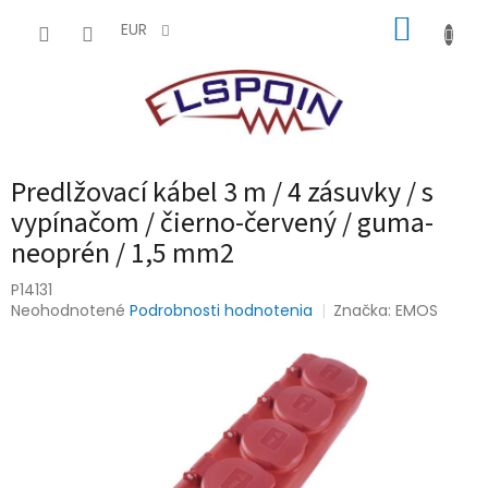
Prejsť
NÁKUP
na
EUR
obsah
KOŠÍK
Predlžovací kábel 3 m / 4 zásuvky / s
vypínačom / čierno-červený / guma-
neoprén / 1,5 mm2
P14131
Priemerné
Neohodnotené
Podrobnosti hodnotenia
Značka:
EMOS
hodnotenie
produktu
je
0,0
z
5
hviezdičiek.