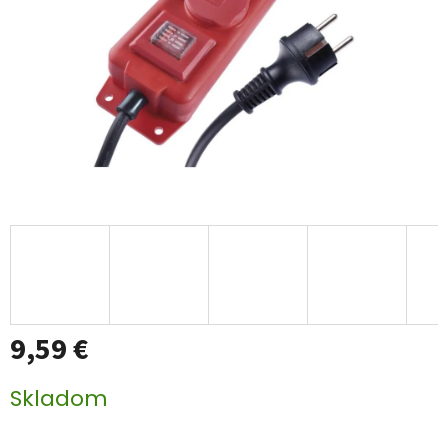
9,59 €
Jednotková
Skladom
cena: