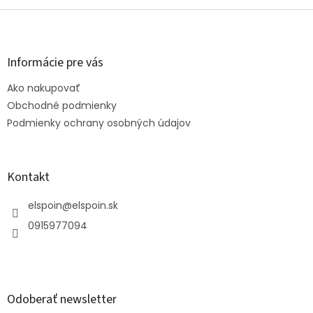
Z
á
p
ä
Informácie pre vás
t
Ako nakupovať
i
e
Obchodné podmienky
Podmienky ochrany osobných údajov
Kontakt
elspoin
@
elspoin.sk
0915977094
Odoberať newsletter