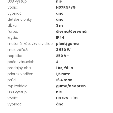
USB výstup
:
nie
vodič
:
H07RNF3G
vypínač
:
áno
detské clonky
:
áno
dĺžka
:
3 m
farba
:
čierna/červená
krytie
:
IP44
materiál zásuvky a vidlice
:
plast/guma
max. záťaž
:
3 680 W
napätie
:
250 V~
počet zásuviek
:
4
predajný obal
:
1 ks, fólia
prierez vodiča
:
1,5 mm²
prúd
:
16 A max.
typ izolácie
:
guma/neopren
USB výstup
:
nie
vodič
:
H07RN-F3G
vypínač
:
áno