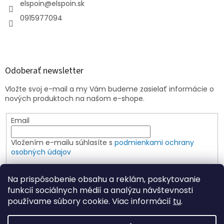
elspoin
@
elspoin.sk
0915977094
Odoberať newsletter
Vložte svoj e-mail a my Vám budeme zasielať informácie o
nových produktoch na našom e-shope.
Email
Vložením e-mailu súhlasíte s
podmienkami ochrany
osobných údajov
PRIHLÁSIŤ SA
Na prispôsobenie obsahu a reklám, poskytovanie
funkcií sociálnych médií a analýzu návštevnosti
používame súbory cookie. Viac informácií
tu
.
Vytvoril Shoptet