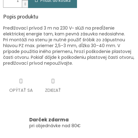
Pridať do košíka
Popis produktu
Predlžovací prívod 3 m na 230 V~ slúži na predĺženie
elektrickej energie tam, kam pevná zásuvka nedosiahne.
Pri montáži na stenu je nutné použiť šróbik zo zápustnou
hlavou PZ max. priemer 2,5–3 mm, dĺžka 30–40 mm. V
prípade použitia iného priemeru, hrozí poškodenie plastovej
časti otvoru. Pokiaľ dôjde k poškodeniu plastovej časti otvoru,
predlžovací prívod nepoužívajte.
OPÝTAŤ SA
ZDIEĽAŤ
Darček zdarma
pri objednávke nad 80€