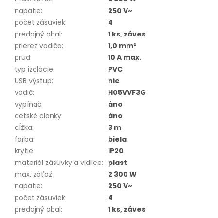
napätie
:
250 V~
počet zásuviek
:
4
predajný obal
:
1 ks, záves
prierez vodiča
:
1,0 mm²
prúd
:
10 A max.
typ izolácie
:
PVC
USB výstup
:
nie
vodič
:
H05VVF3G
vypínač
:
áno
detské clonky
:
áno
dĺžka
:
3 m
farba
:
biela
krytie
:
IP20
materiál zásuvky a vidlice
:
plast
max. záťaž
:
2 300 W
napätie
:
250 V~
počet zásuviek
:
4
predajný obal
:
1 ks, záves