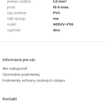
prierez vodiča
:
1,0 mm²
prúd
:
10 A max.
typ izolácie
:
PVC
USB výstup
:
nie
vodič
:
H05VV-F3G
vypínač
:
áno
Z
á
p
ä
Informácie pre vás
t
Ako nakupovať
i
e
Obchodné podmienky
Podmienky ochrany osobných údajov
Kontakt