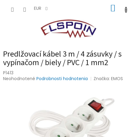
Prejsť
NÁKUP
na
EUR
obsah
KOŠÍK
Predlžovací kábel 3 m / 4 zásuvky / s
vypínačom / biely / PVC / 1 mm2
P1413
Priemerné
Neohodnotené
Podrobnosti hodnotenia
Značka:
EMOS
hodnotenie
produktu
je
0,0
z
5
hviezdičiek.