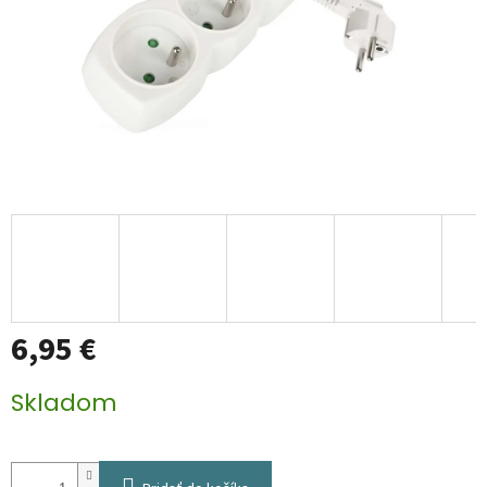
6,95 €
Jednotková
Skladom
cena: