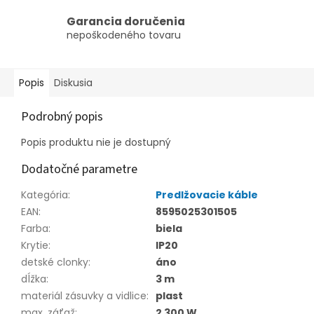
Garancia doručenia
nepoškodeného tovaru
Popis
Diskusia
Podrobný popis
Popis produktu nie je dostupný
Dodatočné parametre
Kategória
:
Predlžovacie káble
EAN
:
8595025301505
Farba
:
biela
Krytie
:
IP20
detské clonky
:
áno
dĺžka
:
3 m
materiál zásuvky a vidlice
:
plast
max. záťaž
:
2 300 W