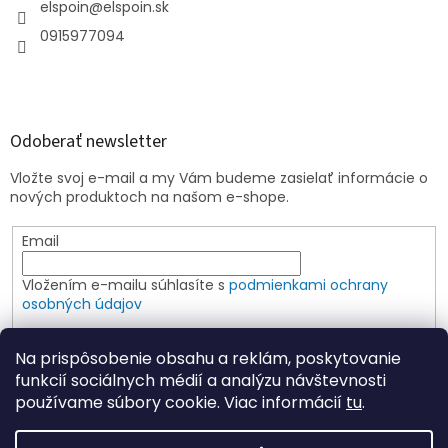
elspoin
@
elspoin.sk
0915977094
Odoberať newsletter
Vložte svoj e-mail a my Vám budeme zasielať informácie o
nových produktoch na našom e-shope.
Email
Vložením e-mailu súhlasíte s
podmienkami ochrany
osobných údajov
PRIHLÁSIŤ SA
Na prispôsobenie obsahu a reklám, poskytovanie
funkcií sociálnych médií a analýzu návštevnosti
používame súbory cookie. Viac informácií
tu
.
Vytvoril Shoptet