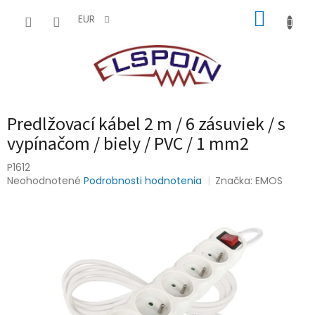
Prejsť
NÁKUP
na
EUR
obsah
KOŠÍK
Predlžovací kábel 2 m / 6 zásuviek / s
vypínačom / biely / PVC / 1 mm2
P1612
Priemerné
Neohodnotené
Podrobnosti hodnotenia
Značka:
EMOS
hodnotenie
produktu
je
0,0
z
5
hviezdičiek.