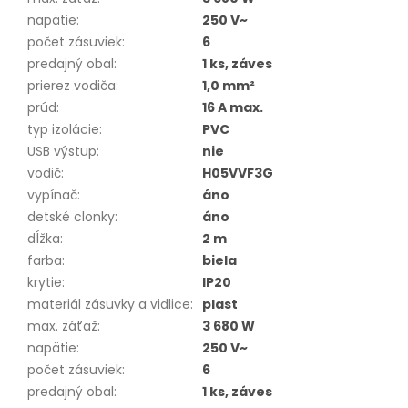
napätie
:
250 V~
počet zásuviek
:
6
predajný obal
:
1 ks, záves
prierez vodiča
:
1,0 mm²
prúd
:
16 A max.
typ izolácie
:
PVC
USB výstup
:
nie
vodič
:
H05VVF3G
vypínač
:
áno
detské clonky
:
áno
dĺžka
:
2 m
farba
:
biela
krytie
:
IP20
materiál zásuvky a vidlice
:
plast
max. záťaž
:
3 680 W
napätie
:
250 V~
počet zásuviek
:
6
predajný obal
:
1 ks, záves