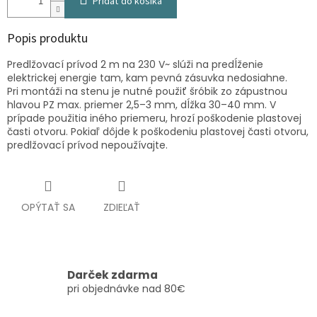
Pridať do košíka
Popis produktu
Predlžovací prívod 2 m na 230 V~ slúži na predĺženie
elektrickej energie tam, kam pevná zásuvka nedosiahne.
Pri montáži na stenu je nutné použiť šróbik zo zápustnou
hlavou PZ max. priemer 2,5–3 mm, dĺžka 30–40 mm. V
prípade použitia iného priemeru, hrozí poškodenie plastovej
časti otvoru. Pokiaľ dôjde k poškodeniu plastovej časti otvoru,
predlžovací prívod nepoužívajte.
OPÝTAŤ SA
ZDIEĽAŤ
Darček zdarma
pri objednávke nad 80€