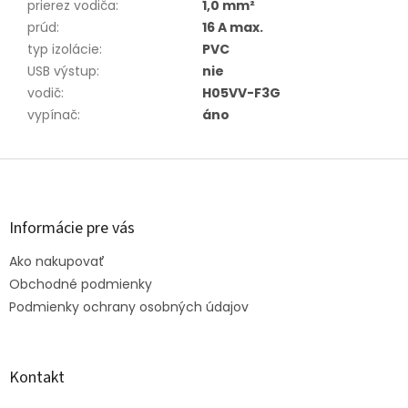
prierez vodiča
:
1,0 mm²
prúd
:
16 A max.
typ izolácie
:
PVC
USB výstup
:
nie
vodič
:
H05VV-F3G
vypínač
:
áno
Z
á
p
ä
Informácie pre vás
t
Ako nakupovať
i
e
Obchodné podmienky
Podmienky ochrany osobných údajov
Kontakt