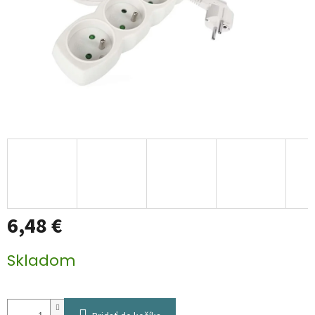
6,48 €
Jednotková
Skladom
cena: