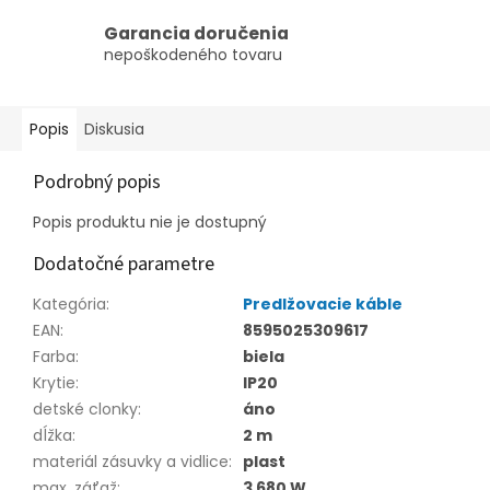
Garancia doručenia
nepoškodeného tovaru
Popis
Diskusia
Podrobný popis
Popis produktu nie je dostupný
Dodatočné parametre
Kategória
:
Predlžovacie káble
EAN
:
8595025309617
Farba
:
biela
Krytie
:
IP20
detské clonky
:
áno
dĺžka
:
2 m
materiál zásuvky a vidlice
:
plast
max. záťaž
:
3 680 W