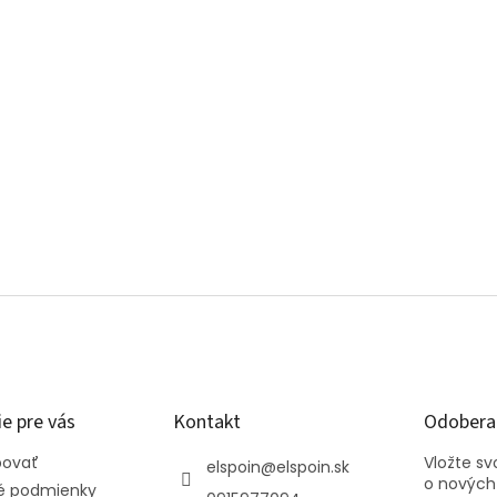
e pre vás
Kontakt
Odoberať
povať
Vložte s
elspoin
@
elspoin.sk
o nových
 podmienky