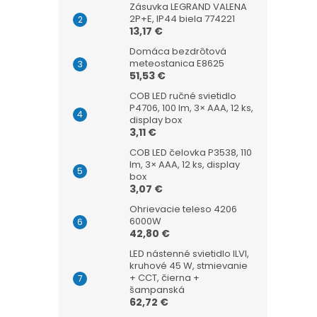
Zásuvka LEGRAND VALENA
2P+E, IP44 biela 774221
13,17 €
Domáca bezdrôtová
meteostanica E8625
51,53 €
COB LED ručné svietidlo
P4706, 100 lm, 3× AAA, 12 ks,
display box
3,11 €
COB LED čelovka P3538, 110
lm, 3× AAA, 12 ks, display
box
3,07 €
Ohrievacie teleso 4206
6000W
42,80 €
LED nástenné svietidlo ILVI,
kruhové 45 W, stmievanie
+ CCT, čierna +
šampanská
62,72 €