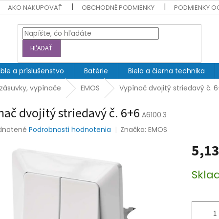
AKO NAKUPOVAŤ
OBCHODNÉ PODMIENKY
PODMIENKY O
HĽADAŤ
ble a príslušenstvo
Batérie
Biela a čierna technika
ásuvky, vypínače
EMOS
Vypínač dvojitý striedavý č. 
nač dvojitý striedavý č. 6+6
A6100.3
rné
dnotené
Podrobnosti hodnotenia
Značka:
EMOS
enie
5,13
tu
Jednotk
Skla
cena:
čiek.