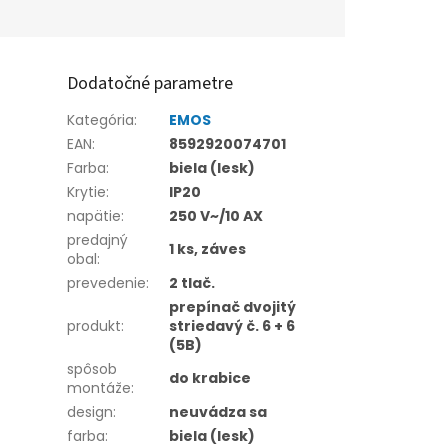
Dodatočné parametre
Kategória
:
EMOS
EAN
:
8592920074701
Farba
:
biela (lesk)
Krytie
:
IP20
napätie
:
250 V~/10 AX
predajný
1 ks, záves
obal
:
prevedenie
:
2 tlač.
prepínač dvojitý
produkt
:
striedavý č. 6 + 6
(5B)
spôsob
do krabice
montáže
:
design
:
neuvádza sa
farba
:
biela (lesk)