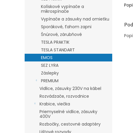
Popi
Kolískové vypínače a
mikrospínače
Vypínače a zásuvky nad omietku
Pod
Sporákové, ťahom zapni
Šnúrové, zárubňové
Popi
TESLA PRAKTIK
TESLA STANDART
EMOS
SEZ LYRA
Záslepky
PREMIUM
Vidlice, zásuvky 230V na kábel
Rozvádzače, rozvodnice
Krabice, viečka
Priemyselné vidlice, zásuvky
400V
Rozbočky, cestovné adaptéry
Lištové rozvody