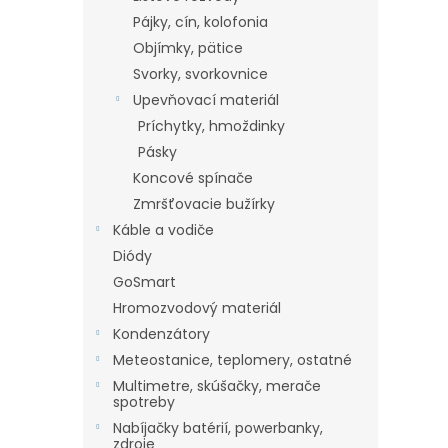
Pájky, cín, kolofonia
Objímky, pätice
Svorky, svorkovnice
Upevňovací materiál
Príchytky, hmoždinky
Pásky
Koncové spínače
Zmršťovacie bužírky
Káble a vodiče
Diódy
GoSmart
Hromozvodový materiál
Kondenzátory
Meteostanice, teplomery, ostatné
Multimetre, skúšačky, merače
spotreby
Nabíjačky batérií, powerbanky,
zdroje