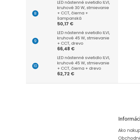
LED nástenné svietidlo ILVI,
kruhové 30 W, stmievanie
+ CCT, čierna +
šampanská
50,17 €
LED nástenné svietidlo ILVI,
kruhové 45 W, stmievanie
+ CCT, drevo
66,48 €
LED nástenné svietidlo ILVI,
kruhové 45 W, stmievanie
+ CCT, čierna + drevo
62,72 €
Z
á
p
ä
t
Informáci
i
e
Ako naku
Obchodné