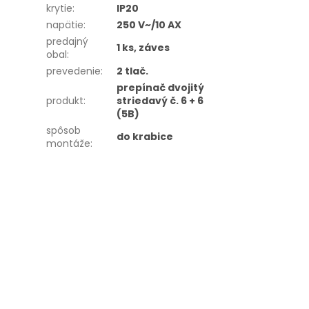
krytie
:
IP20
napätie
:
250 V~/10 AX
predajný
1 ks, záves
obal
:
prevedenie
:
2 tlač.
prepínač dvojitý
produkt
:
striedavý č. 6 + 6
(5B)
spôsob
do krabice
montáže
: