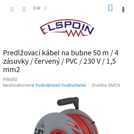
Prejsť
NÁKUP
na
EUR
obsah
KOŠÍK
Predlžovací kábel na bubne 50 m / 4
zásuvky / červený / PVC / 230 V / 1,5
mm2
P19450
Priemerné
Neohodnotené
Podrobnosti hodnotenia
Značka:
EMOS
hodnotenie
produktu
je
0,0
z
5
hviezdičiek.