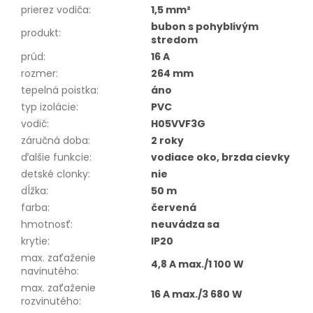
prierez vodiča
:
1,5 mm²
bubon s pohyblivým
produkt
:
stredom
prúd
:
16 A
rozmer
:
264 mm
tepelná poistka
:
áno
typ izolácie
:
PVC
vodič
:
H05VVF3G
záručná doba
:
2 roky
ďalšie funkcie
:
vodiace oko, brzda cievky
detské clonky
:
nie
dĺžka
:
50 m
farba
:
červená
hmotnosť
:
neuvádza sa
krytie
:
IP20
max. zaťaženie
4,8 A max./1 100 W
navinutého
:
max. zaťaženie
16 A max./3 680 W
rozvinutého
: