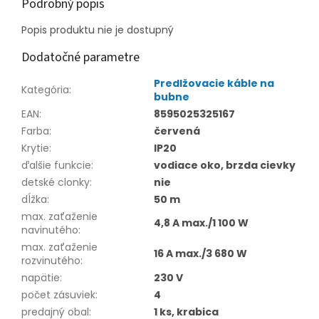
Podrobný popis
Popis produktu nie je dostupný
Dodatočné parametre
Predlžovacie káble na
Kategória
:
bubne
EAN
:
8595025325167
Farba
:
červená
Krytie
:
IP20
ďalšie funkcie
:
vodiace oko, brzda cievky
detské clonky
:
nie
dĺžka
:
50 m
max. zaťaženie
4,8 A max./1 100 W
navinutého
:
max. zaťaženie
16 A max./3 680 W
rozvinutého
:
napätie
:
230 V
počet zásuviek
:
4
predajný obal
:
1 ks, krabica