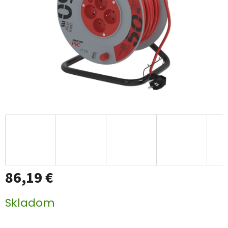
86,19 €
Jednotková
Skladom
cena: