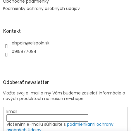
e
Obchodné podmienky
Podmienky ochrany osobných údajov
Kontakt
elspoin
@
elspoin.sk
0915977094
Odoberať newsletter
Vložte svoj e-mail a my Vám budeme zasielať informácie o
nových produktoch na našom e-shope.
Email
Vložením e-mailu súhlasíte s
podmienkami ochrany
osobných údajov