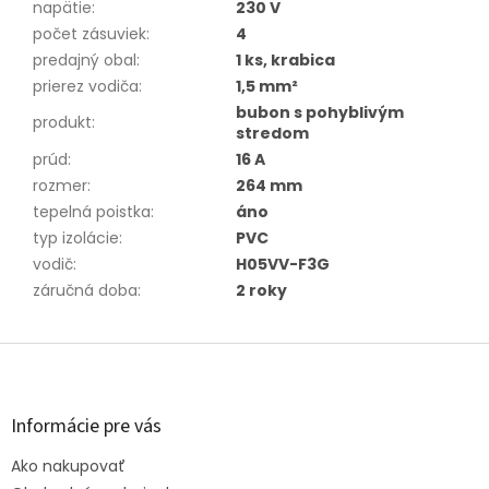
napätie
:
230 V
počet zásuviek
:
4
predajný obal
:
1 ks, krabica
prierez vodiča
:
1,5 mm²
bubon s pohyblivým
produkt
:
stredom
prúd
:
16 A
rozmer
:
264 mm
tepelná poistka
:
áno
typ izolácie
:
PVC
vodič
:
H05VV-F3G
záručná doba
:
2 roky
Z
á
p
ä
Informácie pre vás
t
Ako nakupovať
i