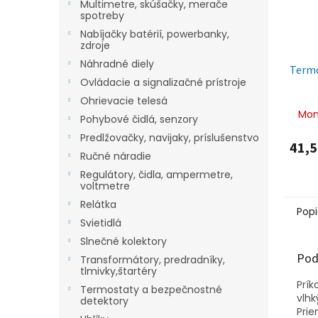
Multimetre, skúšačky, merače
spotreby
Nabíjačky batérií, powerbanky,
zdroje
Náhradné diely
Term
Ovládacie a signalizačné prístroje
Ohrievacie telesá
Mom
Pohybové čidlá, senzory
Predlžovačky, navijaky, príslušenstvo
41,5
Ručné náradie
Regulátory, čidla, ampermetre,
voltmetre
Relátka
Popi
Svietidlá
Slnečné kolektory
Pod
Transformátory, predradníky,
tlmivky,štartéry
Prík
Termostaty a bezpečnostné
vlhk
detektory
Prie