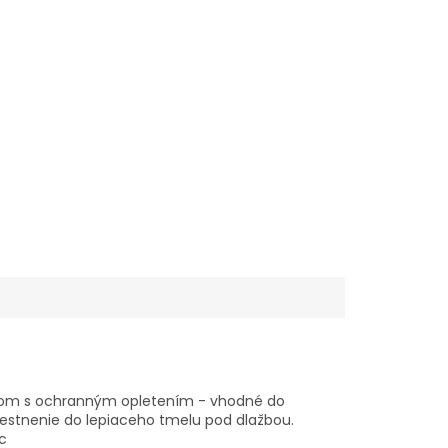
dičom s ochranným opletením - vhodné do
iestnenie do lepiaceho tmelu pod dlažbou.
c