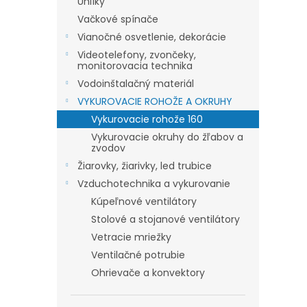
Uhlíky
Vačkové spínače
Vianočné osvetlenie, dekorácie
Videotelefony, zvončeky,
monitorovacia technika
Vodoinštalačný materiál
VYKUROVACIE ROHOŽE A OKRUHY
Vykurovacie rohože 160
Vykurovacie okruhy do žľabov a
zvodov
Žiarovky, žiarivky, led trubice
Vzduchotechnika a vykurovanie
Kúpeľnové ventilátory
Stolové a stojanové ventilátory
Vetracie mriežky
Ventilačné potrubie
Ohrievače a konvektory