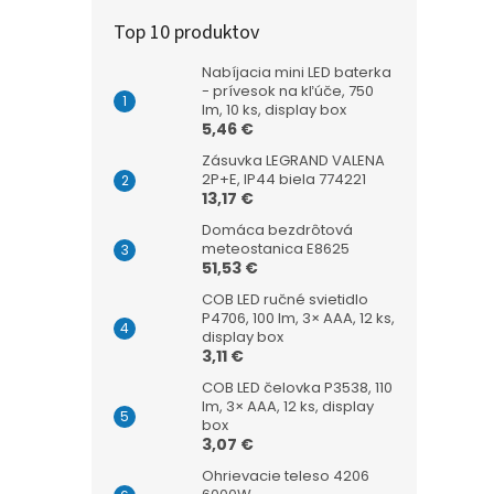
Top 10 produktov
Nabíjacia mini LED baterka
- prívesok na kľúče, 750
lm, 10 ks, display box
5,46 €
Zásuvka LEGRAND VALENA
2P+E, IP44 biela 774221
13,17 €
Domáca bezdrôtová
meteostanica E8625
51,53 €
COB LED ručné svietidlo
P4706, 100 lm, 3× AAA, 12 ks,
display box
3,11 €
COB LED čelovka P3538, 110
lm, 3× AAA, 12 ks, display
box
3,07 €
Ohrievacie teleso 4206