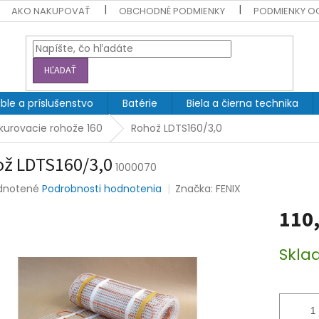
AKO NAKUPOVAŤ
OBCHODNÉ PODMIENKY
PODMIENKY O
HĽADAŤ
ble a príslušenstvo
Batérie
Biela a čierna technika
kurovacie rohože 160
Rohož LDTS160/3,0
ž LDTS160/3,0
1000070
rné
dnotené
Podrobnosti hodnotenia
Značka:
FENIX
enie
110,
tu
Jednotk
Skla
cena:
čiek.