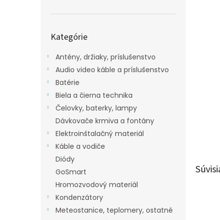
Preskočiť
Kategórie
kategórie
Antény, držiaky, príslušenstvo
Audio video káble a príslušenstvo
Batérie
Biela a čierna technika
Čelovky, baterky, lampy
Dávkovače krmiva a fontány
Elektroinštalačný materiál
Káble a vodiče
Diódy
Súvisi
GoSmart
Hromozvodový materiál
Kondenzátory
Meteostanice, teplomery, ostatné