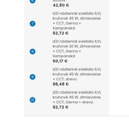
6000W
42,80 €
LED nástenné svietidlo ILVI,
kruhové 45 W, stmievanie
+ CCT, čierna +
šampanská
62,72 €
LED nástenné svietidlo ILVI,
kruhové 30 W, stmievanie
+ CCT, čierna +
šampanská
50,17 €
LED nástenné svietidlo ILVI,
kruhové 45 W, stmievanie
+ CCT, drevo
66,48 €
LED nástenné svietidlo ILVI,
kruhové 45 W, stmievanie
+ CCT, čierna + drevo
62,72 €
Z
á