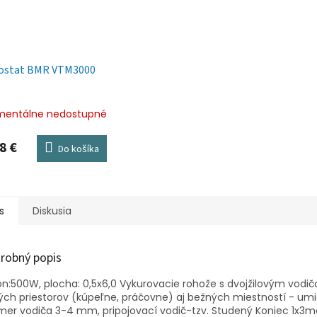
ostat BMR VTM3000
entálne nedostupné
8 €
Do košíka
s
Diskusia
robný popis
on:500W, plocha: 0,5x6,0 Vykurovacie rohože s dvojžilovým vo
ých priestorov (kúpeľne, práčovne) aj bežných miestností - um
mer vodiča 3-4 mm, pripojovací vodič-tzv. Studený Koniec 1x3m