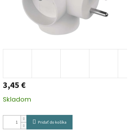
3,45 €
Jednotková
Skladom
cena:
Pridať do košíka