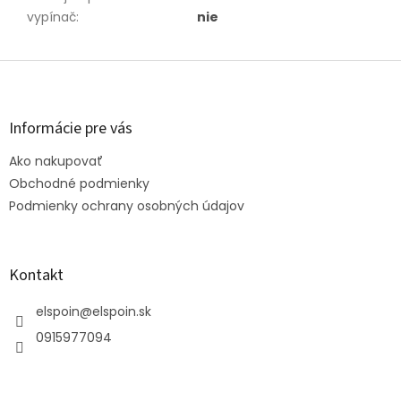
vypínač
:
nie
Z
á
p
ä
Informácie pre vás
t
Ako nakupovať
i
e
Obchodné podmienky
Podmienky ochrany osobných údajov
Kontakt
elspoin
@
elspoin.sk
0915977094