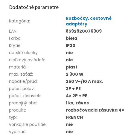
Dodatočné parametre
Rozbočky, cestovné
Kategória
:
adaptéry
EAN
:
8592920076309
Farba
:
biela
Krytie
:
IP20
detské clonky
:
nie
diaľkový ovládač
:
nie
materiál
:
plast
max. záťaž
:
2 300 W
napätie/prúd
:
250 V~/10 A max.
počet pólov
:
2P + PE
počet zásuviek
:
4× 2P + PE
predajný obal
:
1 ks, záves
produkt
:
rozbočovacia zásuvka 4×
typ
:
FRENCH
vonkajšie použitie
:
nie
vypínač
:
nie