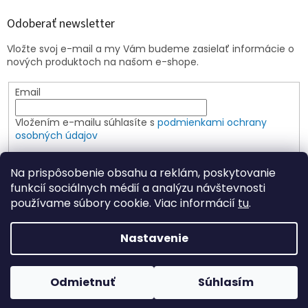
Odoberať newsletter
Vložte svoj e-mail a my Vám budeme zasielať informácie o
nových produktoch na našom e-shope.
Email
Vložením e-mailu súhlasíte s
podmienkami ochrany
osobných údajov
PRIHLÁSIŤ SA
Na prispôsobenie obsahu a reklám, poskytovanie
funkcií sociálnych médií a analýzu návštevnosti
používame súbory cookie. Viac informácií
tu
.
Vytvoril Shoptet
Nastavenie
Copyright 2026
Elspoin
. Všetky práva vyhradené.
Upraviť
Odmietnuť
Súhlasím
nastavenie cookies