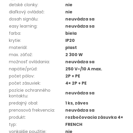
detské clonky
:
nie
diaľkový ovládač
:
nie
dosah signálu
:
neuvádza sa
easy learning
:
neuvádza sa
farba
:
biela
krytie
:
IP20
materiál
:
plast
max. záťaž
:
2 300 W
možnosť ovládania
:
neuvádza sa
napätie/prúd
:
250 V~/10 A max.
počet pólov
:
2P + PE
počet zásuviek
:
4× 2P + PE
pozície ochranného
neuvádza sa
kontaktu
:
predajný obal
:
1 ks, záves
prenosová frekvencia
:
neuvádza sa
produkt
:
rozbočovacia zásuvka 4×
typ
:
FRENCH
vonkajšie použitie
:
nie