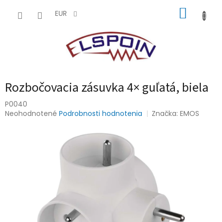
Prejsť
NÁKUP
na
EUR
obsah
KOŠÍK
Rozbočovacia zásuvka 4× guľatá, biela
P0040
Priemerné
Neohodnotené
Podrobnosti hodnotenia
Značka:
EMOS
hodnotenie
produktu
je
0,0
z
5
hviezdičiek.