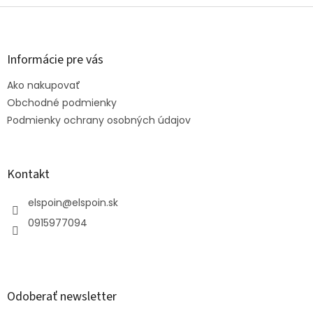
Z
á
p
ä
Informácie pre vás
t
Ako nakupovať
i
e
Obchodné podmienky
Podmienky ochrany osobných údajov
Kontakt
elspoin
@
elspoin.sk
0915977094
Odoberať newsletter