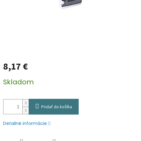
8,17 €
Jednotková
Skladom
cena:
Pridať do košíka
Detailné informácie