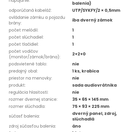
napájanie
:
balenia)
odporúčaná kabeláž
:
UTP/SYKFY/2 × 0,5mm
ovládanie zámku a pojazdu
iba dverný zámok
brány
:
počet melódií
:
1
počet slúchadiel
:
1
počet tlačidiel
:
1
počet vodičov
2+2+0
(monitor/zámok/brána)
:
podsvietené tablo
:
nie
predajný obal
:
1 ks, krabica
priestor na menovky
:
nie
produkt
:
sada audiovrátnika
regulácia hlasitosti
:
nie
rozmer dvernej stanice
:
35 × 65 × 145 mm
rozmer slúchadla
:
75 × 93 × 225 mm
dverný panel, zdroj,
súčasť balenia
:
slúchadlá
zdroj súčasťou balenia
:
áno