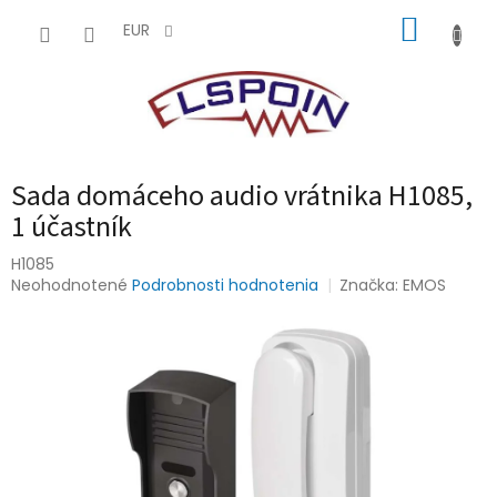
Prejsť
NÁKUP
na
EUR
obsah
KOŠÍK
Sada domáceho audio vrátnika H1085,
1 účastník
H1085
Priemerné
Neohodnotené
Podrobnosti hodnotenia
Značka:
EMOS
hodnotenie
produktu
je
0,0
z
5
hviezdičiek.