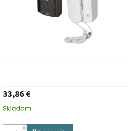
33,86 €
Jednotková
Skladom
cena: