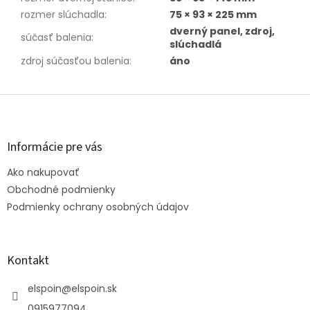
rozmer slúchadla
:
75 × 93 × 225 mm
dverný panel, zdroj,
súčasť balenia
:
slúchadlá
zdroj súčasťou balenia
:
áno
Z
á
p
ä
Informácie pre vás
t
Ako nakupovať
i
e
Obchodné podmienky
Podmienky ochrany osobných údajov
Kontakt
elspoin
@
elspoin.sk
0915977094