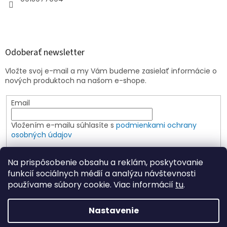
Odoberať newsletter
Vložte svoj e-mail a my Vám budeme zasielať informácie o
nových produktoch na našom e-shope.
Email
Vložením e-mailu súhlasíte s
podmienkami ochrany
osobných údajov
PRIHLÁSIŤ SA
Na prispôsobenie obsahu a reklám, poskytovanie
funkcií sociálnych médií a analýzu návštevnosti
používame súbory cookie. Viac informácií
tu
.
Vytvoril Shoptet
Nastavenie