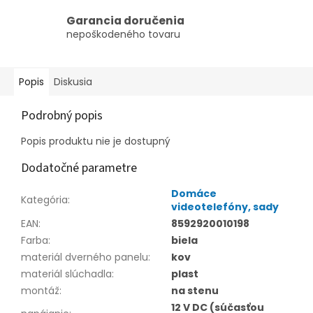
Garancia doručenia
nepoškodeného tovaru
Popis
Diskusia
Podrobný popis
Popis produktu nie je dostupný
Dodatočné parametre
Domáce
Kategória
:
videotelefóny, sady
EAN
:
8592920010198
Farba
:
biela
materiál dverného panelu
:
kov
materiál slúchadla
:
plast
montáž
:
na stenu
12 V DC (súčasťou