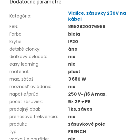
Dodatočné parametre
Vidlice, zásuvky 230V na
Kategória
:
kábel
EAN
:
8592920076965
Farba
:
biela
Krytie
:
IP20
detské clonky
:
áno
diaľkový ovládač
:
nie
easy learning
:
nie
materiál
:
plast
max. záťaž
:
3 680 W
možnosť ovládania
:
nie
napätie/prúd
:
250 V~/16 A max.
počet zásuviek
:
5× 2P + PE
predajný obal
:
1 ks, záves
prenosová frekvencia
:
nie
produkt
:
zásuvkové pole
typ
:
FRENCH
vonkajšie použitie
:
nie