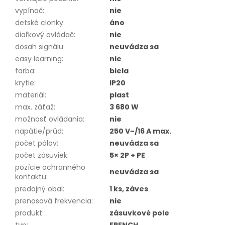
vypínač
:
nie
detské clonky
:
áno
diaľkový ovládač
:
nie
dosah signálu
:
neuvádza sa
easy learning
:
nie
farba
:
biela
krytie
:
IP20
materiál
:
plast
max. záťaž
:
3 680 W
možnosť ovládania
:
nie
napätie/prúd
:
250 V~/16 A max.
počet pólov
:
neuvádza sa
počet zásuviek
:
5× 2P + PE
pozície ochranného
neuvádza sa
kontaktu
:
predajný obal
:
1 ks, záves
prenosová frekvencia
:
nie
produkt
:
zásuvkové pole