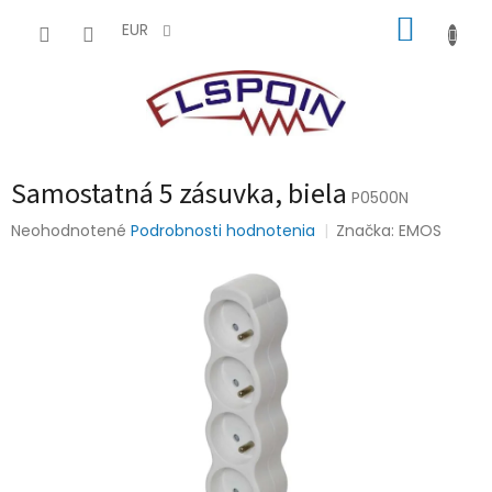
Prejsť
NÁKUP
na
EUR
obsah
KOŠÍK
Samostatná 5 zásuvka, biela
P0500N
Priemerné
Neohodnotené
Podrobnosti hodnotenia
Značka:
EMOS
hodnotenie
produktu
je
0,0
z
5
hviezdičiek.