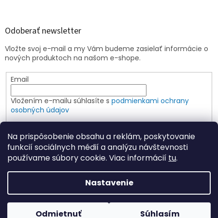
Odoberať newsletter
Vložte svoj e-mail a my Vám budeme zasielať informácie o
nových produktoch na našom e-shope.
Email
Vložením e-mailu súhlasíte s
podmienkami ochrany
osobných údajov
PRIHLÁSIŤ SA
Na prispôsobenie obsahu a reklám, poskytovanie
funkcií sociálnych médií a analýzu návštevnosti
používame súbory cookie. Viac informácií
tu
.
Vytvoril Shoptet
Nastavenie
Copyright 2026
Elspoin
. Všetky práva vyhradené.
Upraviť
Odmietnuť
Súhlasím
nastavenie cookies