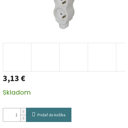
3,13 €
Jednotková
Skladom
cena:
Pridať do košíka