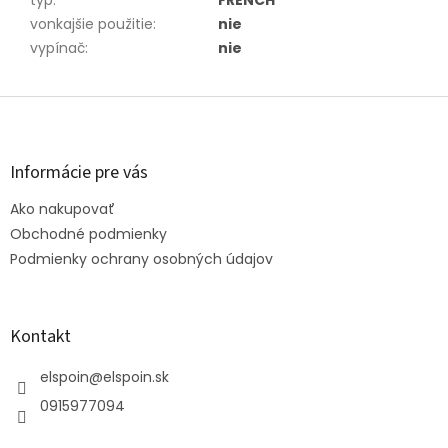
typ
:
FRENCH
vonkajšie použitie
:
nie
vypínač
:
nie
Z
á
p
ä
Informácie pre vás
t
Ako nakupovať
i
e
Obchodné podmienky
Podmienky ochrany osobných údajov
Kontakt
elspoin
@
elspoin.sk
0915977094