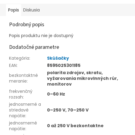
Popis
Diskusia
Podrobný popis
Popis produktu nie je dostupný
Dodatočné parametre
Kategória
:
Skúšačky
EAN
:
8595025301185
polarita zdrojov, skratu,
bezkontaktné
vyžarovania mikrovlnných rúr,
meranie
:
monitorov
frekvenčný
0–60 Hz
rozsah
:
jednosmerné a
striedavé
0–250 V, 70–250 V
napätie
:
jednosmerné
0 až 250 V bezkontaktne
napätie
: