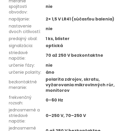
meranie
spojitosti
nie
obvodov
:
napájanie
:
2× 1,5 V LR41 (súčasťou balenia)
nastavenie
nie
dvoch citlivostí
:
predajný obal
:
1 ks, blister
signalizácia
:
optická
striedavé
70 až 250 V bezkontaktne
napätie
:
určenie fázy
:
nie
určenie polarity
:
áno
polarita zdrojov, skratu,
bezkontaktné
vyžarovania mikrovlnných rúr,
meranie
:
monitorov
frekvenčný
0–60 Hz
rozsah
:
jednosmerné a
striedavé
0–250 V, 70–250 V
napätie
:
jednosmerné
0 až 250 V bezkontaktne