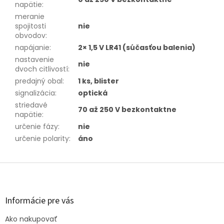
napätie
:
meranie
spojitosti
nie
obvodov
:
napájanie
:
2× 1,5 V LR41 (súčasťou balenia)
nastavenie
nie
dvoch citlivostí
:
predajný obal
:
1 ks, blister
signalizácia
:
optická
striedavé
70 až 250 V bezkontaktne
napätie
:
určenie fázy
:
nie
určenie polarity
:
áno
Z
á
p
ä
Informácie pre vás
t
Ako nakupovať
i