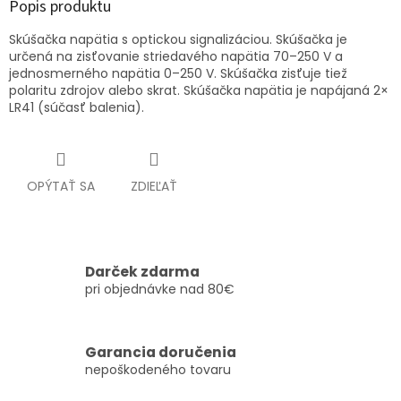
Popis produktu
Skúšačka napätia s optickou signalizáciou. Skúšačka je
určená na zisťovanie striedavého napätia 70–250 V a
jednosmerného napätia 0–250 V. Skúšačka zisťuje tiež
polaritu zdrojov alebo skrat. Skúšačka napätia je napájaná 2×
LR41 (súčasť balenia).
OPÝTAŤ SA
ZDIEĽAŤ
Darček zdarma
pri objednávke nad 80€
Garancia doručenia
nepoškodeného tovaru