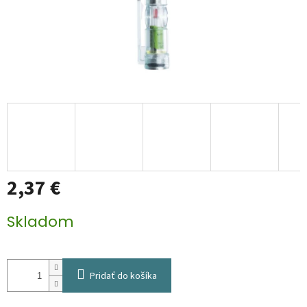
2,37 €
Jednotková
Skladom
cena:
Pridať do košíka