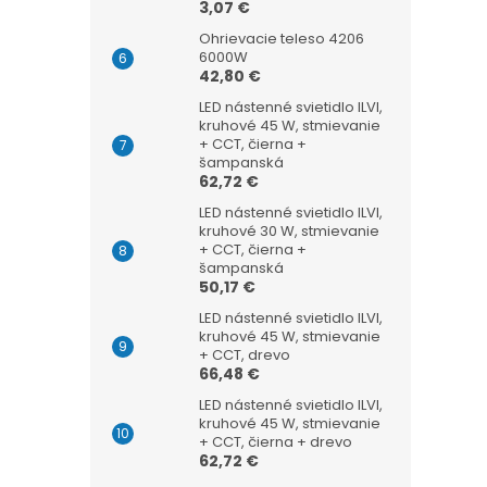
3,07 €
Ohrievacie teleso 4206
6000W
42,80 €
LED nástenné svietidlo ILVI,
kruhové 45 W, stmievanie
+ CCT, čierna +
šampanská
62,72 €
LED nástenné svietidlo ILVI,
kruhové 30 W, stmievanie
+ CCT, čierna +
šampanská
50,17 €
LED nástenné svietidlo ILVI,
kruhové 45 W, stmievanie
+ CCT, drevo
66,48 €
LED nástenné svietidlo ILVI,
kruhové 45 W, stmievanie
+ CCT, čierna + drevo
62,72 €