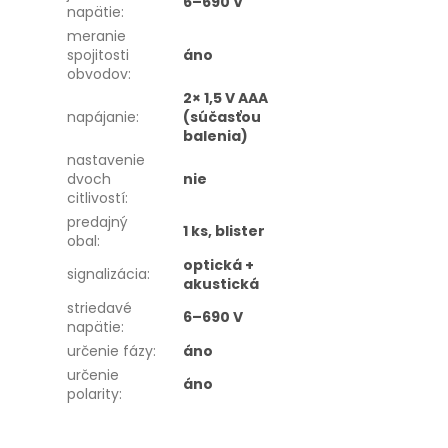
6–690 V
napätie
:
meranie
spojitosti
áno
obvodov
:
2× 1,5 V AAA
napájanie
:
(súčasťou
balenia)
nastavenie
dvoch
nie
citlivostí
:
predajný
1 ks, blister
obal
:
optická +
signalizácia
:
akustická
striedavé
6–690 V
napätie
:
určenie fázy
:
áno
určenie
áno
polarity
: