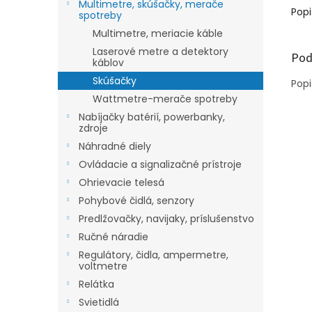
Multimetre, skúšačky, merače
Popi
spotreby
Multimetre, meriacie káble
Laserové metre a detektory
Pod
káblov
Skúšačky
Popi
Wattmetre-merače spotreby
Nabíjačky batérií, powerbanky,
zdroje
Náhradné diely
Ovládacie a signalizačné prístroje
Ohrievacie telesá
Pohybové čidlá, senzory
Predlžovačky, navijaky, príslušenstvo
Ručné náradie
Regulátory, čidla, ampermetre,
voltmetre
Relátka
Svietidlá