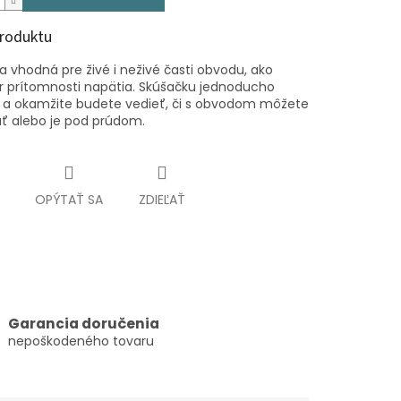
produktu
a vhodná pre živé i neživé časti obvodu, ako
r prítomnosti napätia. Skúšačku jednoducho
te a okamžite budete vedieť, či s obvodom môžete
ť alebo je pod prúdom.
OPÝTAŤ SA
ZDIEĽAŤ
Garancia doručenia
nepoškodeného tovaru