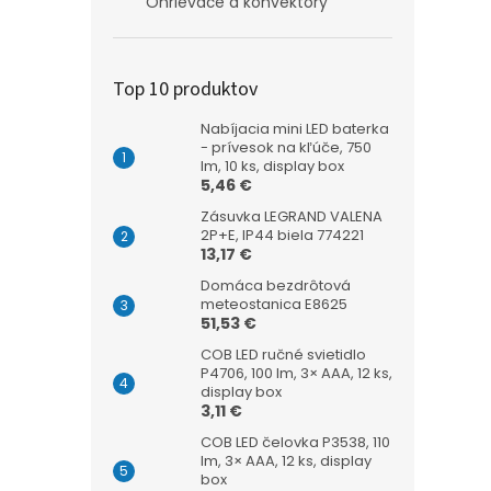
Ohrievače a konvektory
Top 10 produktov
Nabíjacia mini LED baterka
- prívesok na kľúče, 750
lm, 10 ks, display box
5,46 €
Zásuvka LEGRAND VALENA
2P+E, IP44 biela 774221
13,17 €
Domáca bezdrôtová
meteostanica E8625
51,53 €
COB LED ručné svietidlo
P4706, 100 lm, 3× AAA, 12 ks,
display box
3,11 €
COB LED čelovka P3538, 110
lm, 3× AAA, 12 ks, display
box