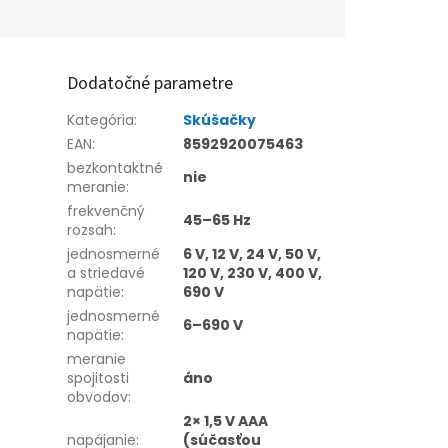
Dodatočné parametre
Kategória
:
Skúšačky
EAN
:
8592920075463
bezkontaktné
nie
meranie
:
frekvenčný
45–65 Hz
rozsah
:
jednosmerné
6 V, 12 V, 24 V, 50 V,
a striedavé
120 V, 230 V, 400 V,
napätie
:
690 V
jednosmerné
6–690 V
napätie
:
meranie
spojitosti
áno
obvodov
:
2× 1,5 V AAA
napájanie
:
(súčasťou