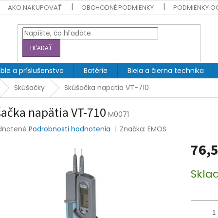
AKO NAKUPOVAŤ
OBCHODNÉ PODMIENKY
PODMIENKY O
HĽADAŤ
ble a príslušenstvo
Batérie
Biela a čierna technika
Skúšačky
Skúšačka napätia VT-710
ačka napätia VT-710
M0071
rné
dnotené
Podrobnosti hodnotenia
Značka:
EMOS
enie
76,5
tu
Jednotk
Skla
cena:
čiek.