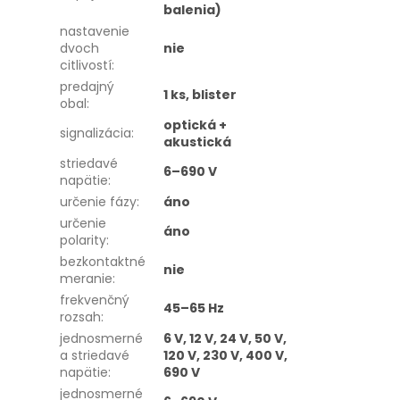
balenia)
nastavenie
dvoch
nie
citlivostí
:
predajný
1 ks, blister
obal
:
optická +
signalizácia
:
akustická
striedavé
6–690 V
napätie
:
určenie fázy
:
áno
určenie
áno
polarity
:
bezkontaktné
nie
meranie
:
frekvenčný
45–65 Hz
rozsah
:
jednosmerné
6 V, 12 V, 24 V, 50 V,
a striedavé
120 V, 230 V, 400 V,
napätie
:
690 V
jednosmerné