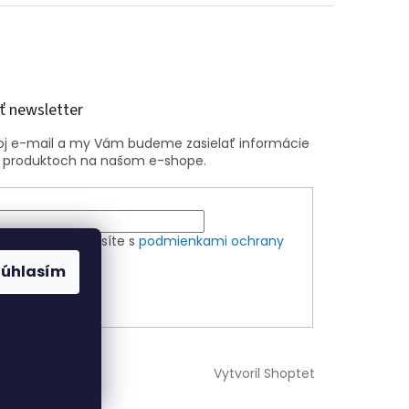
 newsletter
voj e-mail a my Vám budeme zasielať informácie
 produktoch na našom e-shope.
m e-mailu súhlasíte s
podmienkami ochrany
ch údajov
Súhlasím
ÁSIŤ SA
Vytvoril Shoptet