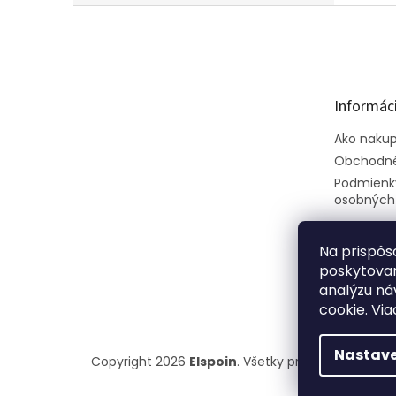
Z
á
p
ä
t
Informáci
i
e
Ako naku
Obchodné
Podmienk
osobných
Na prispôs
poskytovan
analýzu ná
cookie. Via
Nastave
Copyright 2026
Elspoin
. Všetky práva vyhradené