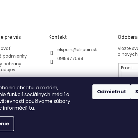
e pre vás
Kontakt
Odoberať
povať
Vložte s
elspoin
@
elspoin.sk
o nových
 podmienky
0915977094
y ochrany
Email
 údajov
Vložení
osobný
obenie obsahu a reklám,
Odmietnuť
ie funkcií sociálnych médií a
vštevnosti používame súbory
PRIHL
c informácií
tu
.
nie
.
Upraviť nastavenie cookies