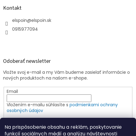
Kontakt
elspoin
@
elspoin.sk
0915977094
Odoberať newsletter
Vložte svoj e-mail a my Vám budeme zasielať informácie o
nových produktoch na našom e-shope.
Email
Vložením e-mailu súhlasíte s
podmienkami ochrany
osobných údajov
PRIHLÁSIŤ SA
Na prispôsobenie obsahu a reklám, poskytovanie
funkcií sociálnych médií a analýzu návštevnosti