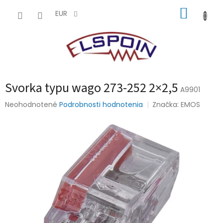
Prejsť
NÁKUP
na
EUR
obsah
KOŠÍK
Svorka typu wago 273-252 2×2,5
A9901
Priemerné
Neohodnotené
Podrobnosti hodnotenia
Značka:
EMOS
hodnotenie
produktu
je
0,0
z
5
hviezdičiek.