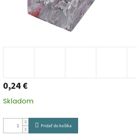
0,24 €
Jednotková
Skladom
cena:
Pridať do košíka