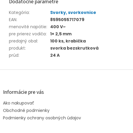
Dodatočné parametre
Kategória
:
Svorky, svorkovnice
EAN
:
8595055717079
menovité napätie
:
400 V~
pre prierez vodiča
:
1× 2,5 mm
predajný obal
:
100 ks, krabička
produkt
:
svorka bezskrutková
prúd
:
24 A
Z
á
p
ä
Informácie pre vás
t
Ako nakupovať
i
e
Obchodné podmienky
Podmienky ochrany osobných údajov