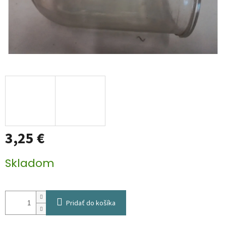
3,25 €
Jednotková
Skladom
cena:
Pridať do košíka