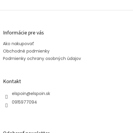
Z
á
p
ä
Informácie pre vás
t
Ako nakupovať
i
e
Obchodné podmienky
Podmienky ochrany osobných údajov
Kontakt
elspoin
@
elspoin.sk
0915977094