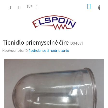
Prejsť
NÁKUP
na
EUR
obsah
KOŠÍK
Tienidlo priemyselné číre
1004071
Priemerné
Neohodnotené
Podrobnosti hodnotenia
hodnotenie
produktu
je
0,0
z
5
hviezdičiek.