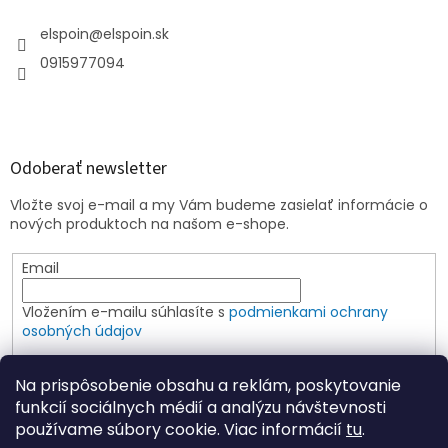
elspoin
@
elspoin.sk
0915977094
Odoberať newsletter
Vložte svoj e-mail a my Vám budeme zasielať informácie o
nových produktoch na našom e-shope.
Email
Vložením e-mailu súhlasíte s
podmienkami ochrany
osobných údajov
PRIHLÁSIŤ SA
Na prispôsobenie obsahu a reklám, poskytovanie
funkcií sociálnych médií a analýzu návštevnosti
používame súbory cookie. Viac informácií
tu
.