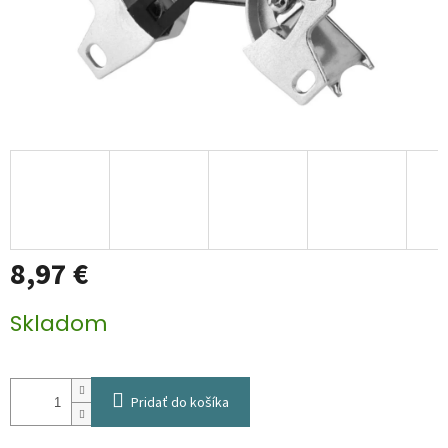
8,97 €
Jednotková
Skladom
cena:
Pridať do košíka