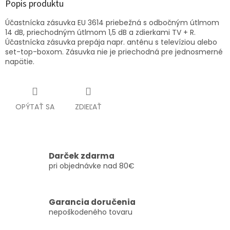
Popis produktu
Účastnícka zásuvka EU 3614 priebežná s odbočným útlmom
14 dB, priechodným útlmom 1,5 dB a zdierkami TV + R.
Účastnícka zásuvka prepája napr. anténu s televíziou alebo
set-top-boxom. Zásuvka nie je priechodná pre jednosmerné
napätie.
OPÝTAŤ SA
ZDIEĽAŤ
Darček zdarma
pri objednávke nad 80€
Garancia doručenia
nepoškodeného tovaru