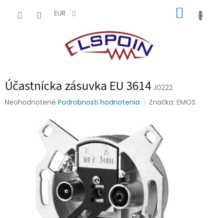
Prejsť
NÁKUP
na
EUR
obsah
KOŠÍK
Účastnícka zásuvka EU 3614
J0222
Priemerné
Neohodnotené
Podrobnosti hodnotenia
Značka:
EMOS
hodnotenie
produktu
je
0,0
z
5
hviezdičiek.