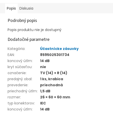
Popis
Diskusia
Podrobný popis
Popis produktu nie je dostupný
Dodatočné parametre
Kategória
:
Účastnícke zásuvky
EAN
:
8595025301734
koncový útlm
:
14 dB
kryt súčasťou
:
nie
označenie
:
TV (14) + R (14)
predajný obal
:
1 ks, krabica
prevedenie
:
priechodná
priechodný útlm
:
1,5 dB
rozmer
:
26 × 60 × 60 mm
typ konektorov
:
IEC
koncový útlm
:
14 dB