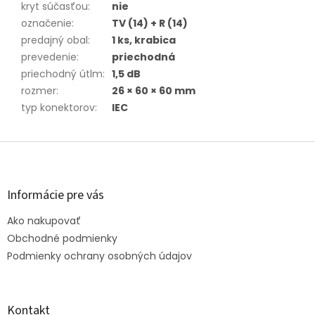
kryt súčasťou
:
nie
označenie
:
TV (14) + R (14)
predajný obal
:
1 ks, krabica
prevedenie
:
priechodná
priechodný útlm
:
1,5 dB
rozmer
:
26 × 60 × 60 mm
typ konektorov
:
IEC
Z
á
p
ä
Informácie pre vás
t
Ako nakupovať
i
e
Obchodné podmienky
Podmienky ochrany osobných údajov
Kontakt