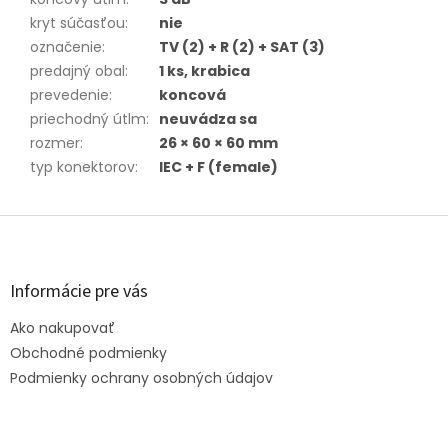
kryt súčasťou
:
nie
označenie
:
TV (2) + R (2) + SAT (3)
predajný obal
:
1 ks, krabica
prevedenie
:
koncová
priechodný útlm
:
neuvádza sa
rozmer
:
26 × 60 × 60 mm
typ konektorov
:
IEC + F (female)
Z
á
p
ä
Informácie pre vás
t
Ako nakupovať
i
e
Obchodné podmienky
Podmienky ochrany osobných údajov