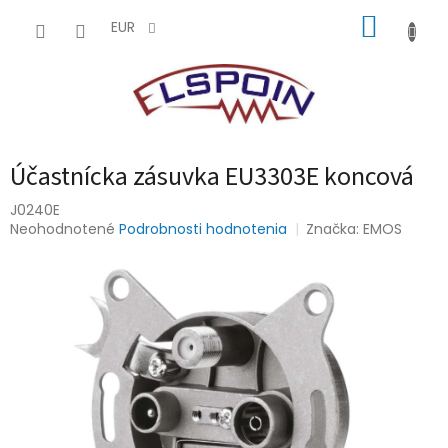
Prejsť
NÁKUP
na
EUR
obsah
KOŠÍK
Účastnícka zásuvka EU3303E koncová
J0240E
Priemerné
Neohodnotené
Podrobnosti hodnotenia
Značka:
EMOS
hodnotenie
produktu
je
0,0
z
5
hviezdičiek.