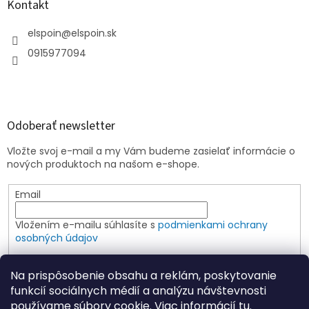
Kontakt
elspoin
@
elspoin.sk
0915977094
Odoberať newsletter
Vložte svoj e-mail a my Vám budeme zasielať informácie o
nových produktoch na našom e-shope.
Email
Vložením e-mailu súhlasíte s
podmienkami ochrany
osobných údajov
PRIHLÁSIŤ SA
Na prispôsobenie obsahu a reklám, poskytovanie
funkcií sociálnych médií a analýzu návštevnosti
používame súbory cookie. Viac informácií
tu
.