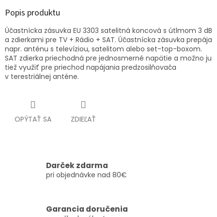
Popis produktu
Účastnícka zásuvka EU 3303 satelitná koncová s útlmom 3 dB
a zdierkami pre TV + Rádio + SAT. Účastnícka zásuvka prepája
napr. anténu s televíziou, satelitom alebo set-top-boxom.
SAT zdierka priechodná pre jednosmerné napätie a možno ju
tiež využiť pre priechod napájania predzosilňovača
v terestriálnej anténe.
OPÝTAŤ SA
ZDIEĽAŤ
Darček zdarma
pri objednávke nad 80€
Garancia doručenia