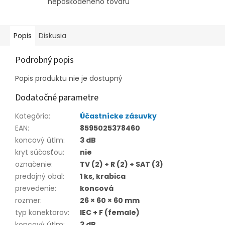
nepoškodeného tovaru
Popis
Diskusia
Podrobný popis
Popis produktu nie je dostupný
Dodatočné parametre
Kategória
:
Účastnícke zásuvky
EAN
:
8595025378460
koncový útlm
:
3 dB
kryt súčasťou
:
nie
označenie
:
TV (2) + R (2) + SAT (3)
predajný obal
:
1 ks, krabica
prevedenie
:
koncová
rozmer
:
26 × 60 × 60 mm
typ konektorov
:
IEC + F (female)
koncový útlm
:
3 dB