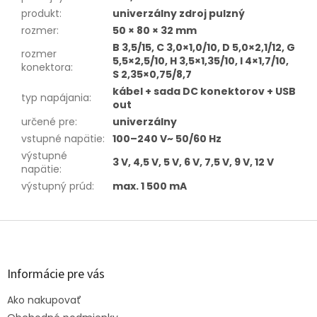
produkt
:
univerzálny zdroj pulzný
rozmer
:
50 × 80 × 32 mm
B 3,5/15, C 3,0×1,0/10, D 5,0×2,1/12, G
rozmer
5,5×2,5/10, H 3,5×1,35/10, I 4×1,7/10,
konektora
:
S 2,35×0,75/8,7
kábel + sada DC konektorov + USB
typ napájania
:
out
určené pre
:
univerzálny
vstupné napätie
:
100–240 V~ 50/60 Hz
výstupné
3 V, 4,5 V, 5 V, 6 V, 7,5 V, 9 V, 12 V
napätie
:
výstupný prúd
:
max. 1 500 mA
Z
á
p
ä
Informácie pre vás
t
Ako nakupovať
i