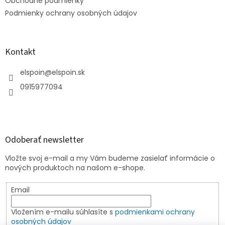
e
Obchodné podmienky
Podmienky ochrany osobných údajov
Kontakt
elspoin
@
elspoin.sk
0915977094
Odoberať newsletter
Vložte svoj e-mail a my Vám budeme zasielať informácie o
nových produktoch na našom e-shope.
Email
Vložením e-mailu súhlasíte s
podmienkami ochrany
osobných údajov