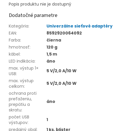
Popis produktu nie je dostupný
Dodatočné parametre
Kategória
:
Univerzálne sieťové adaptéry
EAN
:
8592920064092
Farba
:
čierna
hmotnosť
:
120 g
kábel
:
1,5 m
LED indikácia
:
áno
max. výstup 1×
5 V/2,0 A/10 W
USB
:
max. výstup
5 V/2,0 A/10 W
celkom
:
ochrana proti
preťaženiu,
áno
prepätiu a
skratu
:
počet USB
1
výstupov
:
predajný obal
:
1 ks, blister