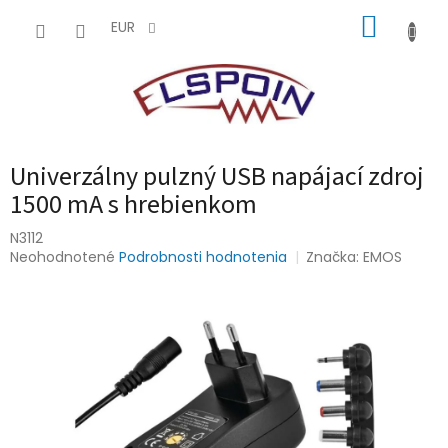
Prejsť
NÁKUP
na
EUR
obsah
KOŠÍK
Univerzálny pulzný USB napájací zdroj
1500 mA s hrebienkom
N3112
Priemerné
Neohodnotené
Podrobnosti hodnotenia
Značka:
EMOS
hodnotenie
produktu
je
0,0
z
5
hviezdičiek.