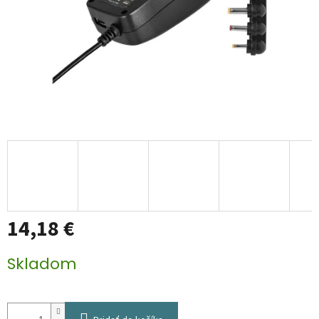
14,18 €
Jednotková
Skladom
cena: