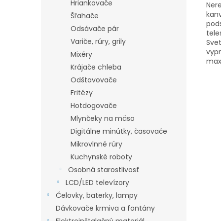
Hriankovače
Nere
kan
Šľahače
pods
Odsávače pár
tele
Variče, rúry, grily
Sve
vypn
Mixéry
max
Krájače chleba
Odštavovače
Fritézy
Hotdogovače
Mlynčeky na mäso
Digitálne minútky, časovače
Mikrovlnné rúry
Kuchynské roboty
Osobná starostlivosť
LCD/LED televízory
Čelovky, baterky, lampy
Dávkovače krmiva a fontány