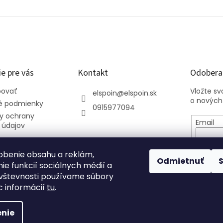
e pre vás
Kontakt
Odoberať
povať
Vložte s
elspoin
@
elspoin.sk
o nových
 podmienky
0915977094
y ochrany
Email
 údajov
Vložení
osobný
obenie obsahu a reklám,
Odmietnuť
ie funkcií sociálnych médií a
vštevnosti používame súbory
PRIHL
c informácií
tu
.
nie
.
Upraviť nastavenie cookies