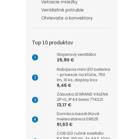
Vetracie mriežky
Ventilačné potrubie
Ohrievače a konvektory
Top 10 produktov
Stojanový ventilátor
25,90 €
Nabíjacia mini LED baterka
- prívesok na kľúče, 750
lm, 10 ks, display box
5,46 €
Zásuvka LEGRAND VALENA
2P+E, IP44 biela 774221
13,17 €
Domáca bezdrôtová
meteostanica E8625
51,53 €
COB LED ručné svietidlo
P4706, 100 lm, 3× AAA, 12 ks,