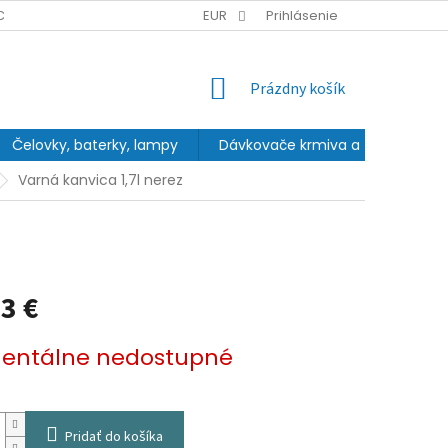
CHRANY OSOBNÝCH ÚDAJOV
EUR
Prihlásenie
NÁKUPNÝ
Prázdny košík
KOŠÍK
Čelovky, baterky, lampy
Dávkovače krmiva a fontány
Varná kanvica 1,7l nerez
3 €
ová
ntálne nedostupné
Pridať do košíka