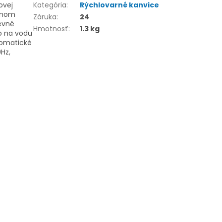
ovej
Kategória
:
Rýchlovarné kanvice
čnom
Záruka
:
24
evné
Hmotnosť
:
1.3 kg
ko na vodu
tomatické
Hz,