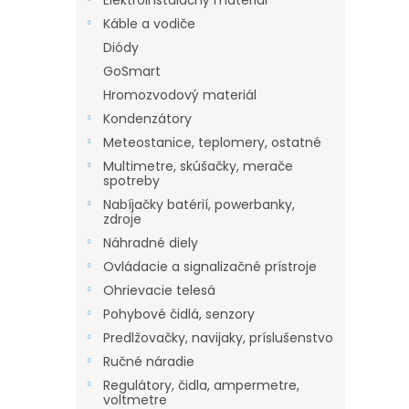
Elektroinštalačný materiál
Káble a vodiče
Diódy
GoSmart
Hromozvodový materiál
Kondenzátory
Meteostanice, teplomery, ostatné
Multimetre, skúšačky, merače
spotreby
Nabíjačky batérií, powerbanky,
zdroje
Náhradné diely
Ovládacie a signalizačné prístroje
Ohrievacie telesá
Pohybové čidlá, senzory
Predlžovačky, navijaky, príslušenstvo
Ručné náradie
Regulátory, čidla, ampermetre,
voltmetre