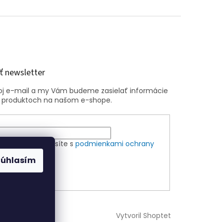
 newsletter
voj e-mail a my Vám budeme zasielať informácie
 produktoch na našom e-shope.
m e-mailu súhlasíte s
podmienkami ochrany
ch údajov
Súhlasím
ÁSIŤ SA
Vytvoril Shoptet