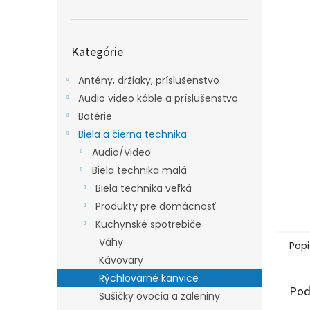
Preskočiť
Kategórie
kategórie
Antény, držiaky, príslušenstvo
Audio video káble a príslušenstvo
Batérie
Biela a čierna technika
Audio/Video
Biela technika malá
Biela technika veľká
Produkty pre domácnosť
Kuchynské spotrebiče
Váhy
Popi
Kávovary
Rýchlovarné kanvice
Pod
Sušičky ovocia a zaleniny