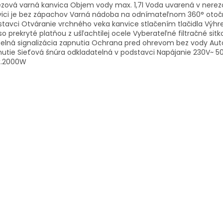
zová varná kanvica Objem vody max. 1,7l Voda uvarená v nerez
vici je bez zápachov Varná nádoba na odnímateľnom 360° oto
tavci Otváranie vrchného veka kanvice stlačením tlačidla Výhr
so prekryté platňou z ušľachtilej ocele Vyberateľné filtračné sit
telná signalizácia zapnutia Ochrana pred ohrevom bez vody Au
utie Sieťová šnúra odkladatelná v podstavci Napájanie 230V~ 50
.2000W