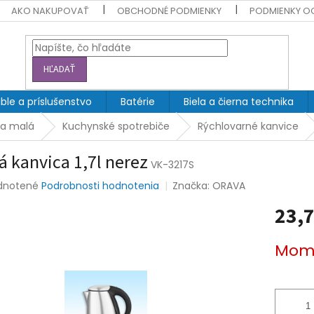
AKO NAKUPOVAŤ
OBCHODNÉ PODMIENKY
PODMIENKY O
HĽADAŤ
ble a príslušenstvo
Batérie
Biela a čierna technika
ka malá
Kuchynské spotrebiče
Rýchlovarné kanvice
á kanvica 1,7l nerez
VK-3217S
rné
dnotené
Podrobnosti hodnotenia
Značka:
ORAVA
enie
23,7
tu
Jednotk
Mome
cena:
čiek.