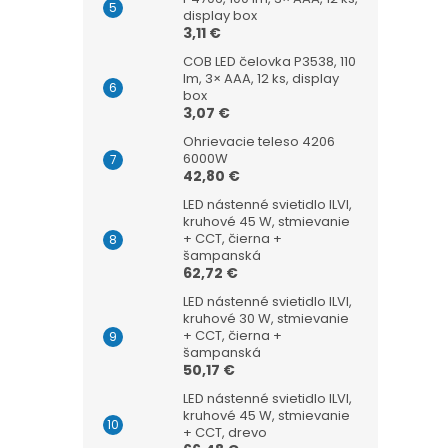
display box
3,11 €
COB LED čelovka P3538, 110
lm, 3× AAA, 12 ks, display
box
3,07 €
Ohrievacie teleso 4206
6000W
42,80 €
LED nástenné svietidlo ILVI,
kruhové 45 W, stmievanie
+ CCT, čierna +
šampanská
62,72 €
LED nástenné svietidlo ILVI,
kruhové 30 W, stmievanie
+ CCT, čierna +
šampanská
50,17 €
LED nástenné svietidlo ILVI,
kruhové 45 W, stmievanie
+ CCT, drevo