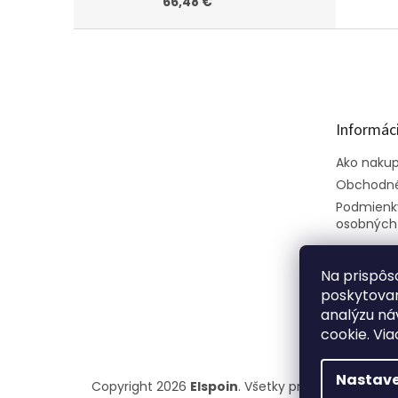
66,48 €
Z
á
p
ä
t
Informáci
i
e
Ako naku
Obchodné
Podmienk
osobných
Na prispôs
poskytovan
analýzu ná
cookie. Via
Nastave
Copyright 2026
Elspoin
. Všetky práva vyhradené