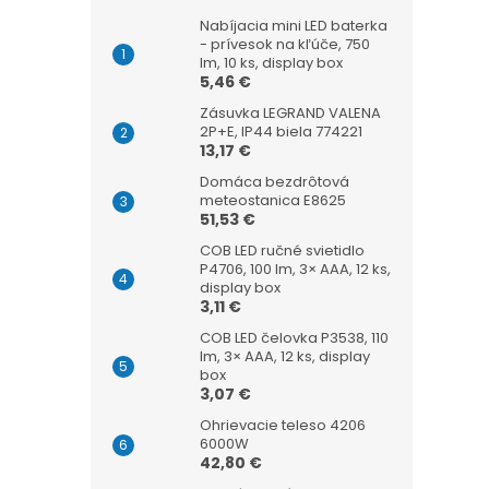
Nabíjacia mini LED baterka
- prívesok na kľúče, 750
lm, 10 ks, display box
5,46 €
Zásuvka LEGRAND VALENA
2P+E, IP44 biela 774221
13,17 €
Domáca bezdrôtová
meteostanica E8625
51,53 €
COB LED ručné svietidlo
P4706, 100 lm, 3× AAA, 12 ks,
display box
3,11 €
COB LED čelovka P3538, 110
lm, 3× AAA, 12 ks, display
box
3,07 €
Ohrievacie teleso 4206
6000W
42,80 €