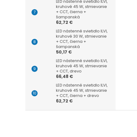
LED nástenné svietidlo ILVI,
kruhové 45 W, stmievanie
+ CCT, čierna +
šampanská
62,72 €
LED nástenné svietidlo ILVI,
kruhové 30 W, stmievanie
+ CCT, čierna +
šampanská
50,17 €
LED nástenné svietidlo ILVI,
kruhové 45 W, stmievanie
+ CCT, drevo
66,48 €
LED nástenné svietidlo ILVI,
kruhové 45 W, stmievanie
+ CCT, čierna + drevo
62,72 €
Z
á
p
ä