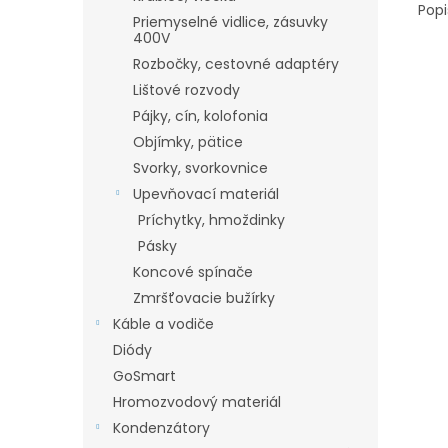
Popi
Priemyselné vidlice, zásuvky
400V
Rozbočky, cestovné adaptéry
Lištové rozvody
Pájky, cín, kolofonia
Objímky, pätice
Svorky, svorkovnice
Upevňovací materiál
Príchytky, hmoždinky
Pásky
Koncové spínače
Zmršťovacie bužírky
Káble a vodiče
Diódy
GoSmart
Hromozvodový materiál
Kondenzátory