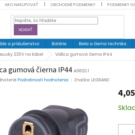
AKO NAKUPOVAŤ
OBCHODNÉ PODMIENKY
PODMIENKY O
HĽADAŤ
ble a príslušenstvo
Batérie
Biela a čierna technika
zásuvky 230V na kábel
Vidlica gumová čierna IP44
ica gumová čierna IP44
A9820.1
rné
dnotené
Podrobnosti hodnotenia
Značka:
LEGRAND
enie
4,05
tu
Jednotk
Skla
cena:
čiek.