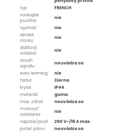
pohyblivý prívod
typ
:
FRENCH
vonkajšie
nie
použitie
:
vypínač
:
nie
detské
nie
clonky
:
diaľkový
nie
ovládač
:
dosah
neuvádza sa
signálu
:
easy learning
:
nie
farba
:
čierna
krytie
:
IP44
materiál
:
guma
max. záťaž
:
neuvádza sa
možnosť
nie
ovládania
:
napätie/prúd
:
250 V~/16 A max.
počet pólov
:
neuvádza sa