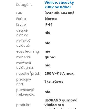
Vidlice, zásuvky
Kategória
:
230V na kábel
EAN
:
3245060504458
Farba
:
čierna
Krytie
:
IP44
detské
nie
clonky
:
diaľkový
nie
ovládač
:
easy learning
:
nie
materiál
:
guma
možnosť
nie
ovládania
:
napätie/prúd
:
250 V~/16 A max.
predajný
1 ks, záves
obal
:
prenosová
nie
frekvencia
:
LEGRAND gumová
produkt
:
vidlica pre