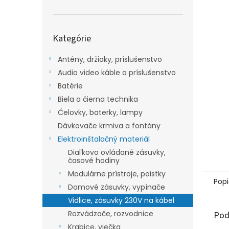
Preskočiť
Kategórie
kategórie
Antény, držiaky, príslušenstvo
Audio video káble a príslušenstvo
Batérie
Biela a čierna technika
Čelovky, baterky, lampy
Dávkovače krmiva a fontány
Elektroinštalačný materiál
Diaľkovo ovládané zásuvky,
časové hodiny
Modulárne prístroje, poistky
Popi
Domové zásuvky, vypínače
Vidlice, zásuvky 230V na kábel
Rozvádzače, rozvodnice
Pod
Krabice, viečka