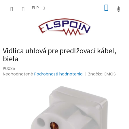
Prejsť
NÁKUP
na
EUR
obsah
KOŠÍK
Vidlica uhlová pre predlžovací kábel,
biela
P0035
Priemerné
Neohodnotené
Podrobnosti hodnotenia
Značka:
EMOS
hodnotenie
produktu
je
0,0
z
5
hviezdičiek.