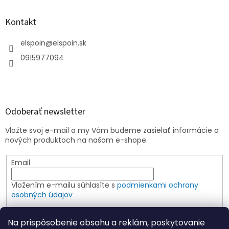
Kontakt
elspoin
@
elspoin.sk
0915977094
Odoberať newsletter
Vložte svoj e-mail a my Vám budeme zasielať informácie o
nových produktoch na našom e-shope.
Email
Vložením e-mailu súhlasíte s
podmienkami ochrany
osobných údajov
PRIHLÁSIŤ SA
Na prispôsobenie obsahu a reklám, poskytovanie