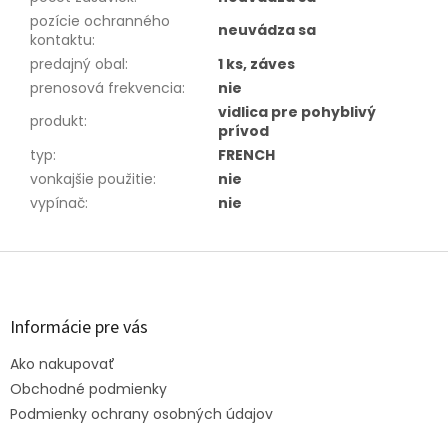
pozície ochranného
neuvádza sa
kontaktu
:
predajný obal
:
1 ks, záves
prenosová frekvencia
:
nie
vidlica pre pohyblivý
produkt
:
prívod
typ
:
FRENCH
vonkajšie použitie
:
nie
vypínač
:
nie
Z
á
p
ä
Informácie pre vás
t
Ako nakupovať
i
e
Obchodné podmienky
Podmienky ochrany osobných údajov