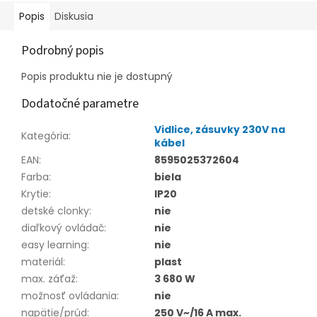
Popis
Diskusia
Podrobný popis
Popis produktu nie je dostupný
Dodatočné parametre
Vidlice, zásuvky 230V na
Kategória
:
kábel
EAN
:
8595025372604
Farba
:
biela
Krytie
:
IP20
detské clonky
:
nie
diaľkový ovládač
:
nie
easy learning
:
nie
materiál
:
plast
max. záťaž
:
3 680 W
možnosť ovládania
:
nie
napätie/prúd
:
250 V~/16 A max.