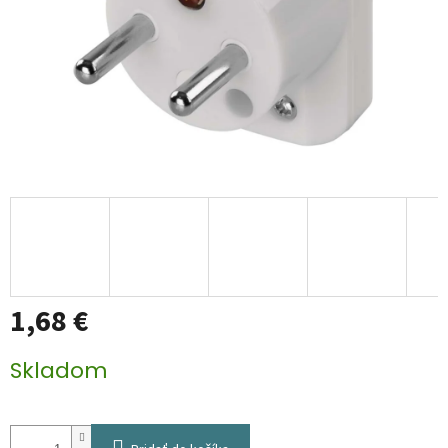
1,68 €
Jednotková
Skladom
cena: