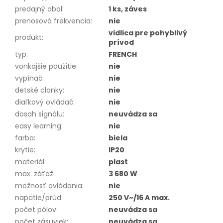
predajný obal
:
1 ks, záves
prenosová frekvencia
:
nie
vidlica pre pohyblivý
produkt
:
prívod
typ
:
FRENCH
vonkajšie použitie
:
nie
vypínač
:
nie
detské clonky
:
nie
diaľkový ovládač
:
nie
dosah signálu
:
neuvádza sa
easy learning
:
nie
farba
:
biela
krytie
:
IP20
materiál
:
plast
max. záťaž
:
3 680 W
možnosť ovládania
:
nie
napätie/prúd
:
250 V~/16 A max.
počet pólov
:
neuvádza sa
počet zásuviek
:
neuvádza sa