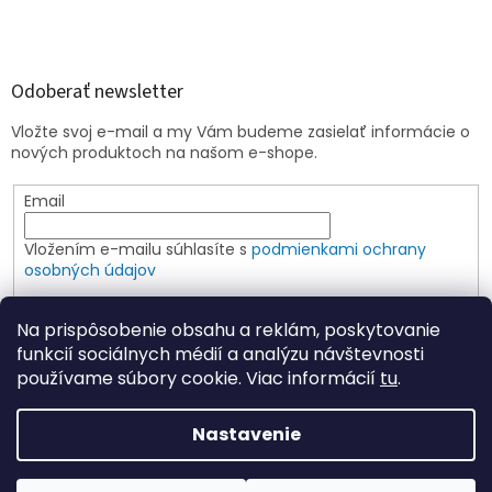
Odoberať newsletter
Vložte svoj e-mail a my Vám budeme zasielať informácie o
nových produktoch na našom e-shope.
Email
Vložením e-mailu súhlasíte s
podmienkami ochrany
osobných údajov
PRIHLÁSIŤ SA
Na prispôsobenie obsahu a reklám, poskytovanie
funkcií sociálnych médií a analýzu návštevnosti
používame súbory cookie. Viac informácií
tu
.
Vytvoril Shoptet
Nastavenie
Copyright 2026
Elspoin
. Všetky práva vyhradené.
Upraviť