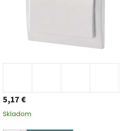
5,17 €
Jednotková
Skladom
cena: