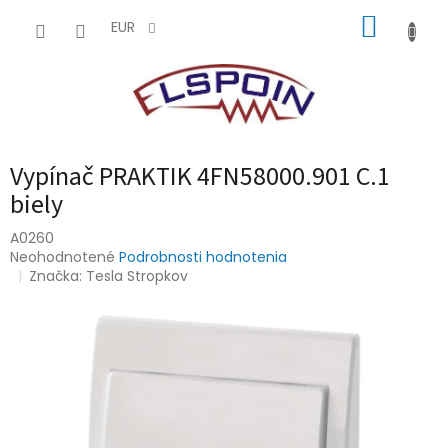
Prejsť
NÁKUP
na
EUR
obsah
KOŠÍK
Vypínač PRAKTIK 4FN58000.901 C.1
biely
A0260
Priemerné
Neohodnotené
Podrobnosti hodnotenia
hodnotenie
Značka:
Tesla Stropkov
produktu
je
0,0
z
5
hviezdičiek.