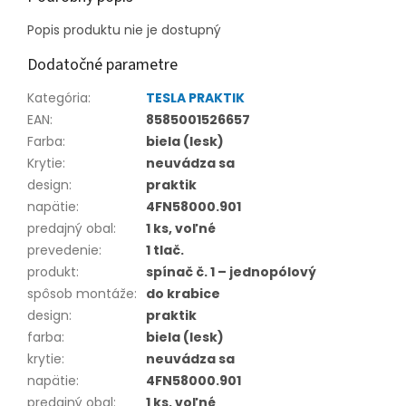
Popis produktu nie je dostupný
Dodatočné parametre
Kategória
:
TESLA PRAKTIK
EAN
:
8585001526657
Farba
:
biela (lesk)
Krytie
:
neuvádza sa
design
:
praktik
napätie
:
4FN58000.901
predajný obal
:
1 ks, voľné
prevedenie
:
1 tlač.
produkt
:
spínač č. 1 – jednopólový
spôsob montáže
:
do krabice
design
:
praktik
farba
:
biela (lesk)
krytie
:
neuvádza sa
napätie
:
4FN58000.901
predajný obal
:
1 ks, voľné