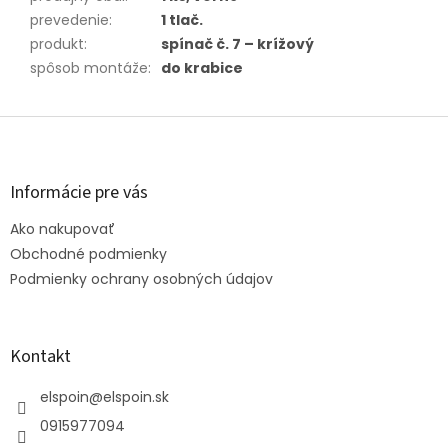
prevedenie
:
1 tlač.
produkt
:
spínač č. 7 – krížový
spôsob montáže
:
do krabice
Z
á
p
ä
Informácie pre vás
t
Ako nakupovať
i
e
Obchodné podmienky
Podmienky ochrany osobných údajov
Kontakt
elspoin
@
elspoin.sk
0915977094