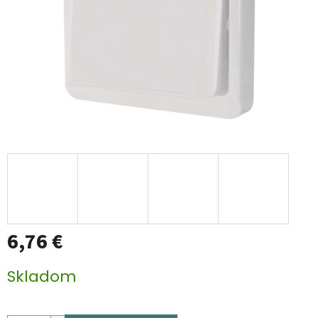
6,76 €
Jednotková
Skladom
cena: