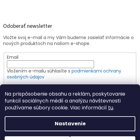
Odoberať newsletter
Vložte svoj e-mail a my Vám budeme zasielať informácie o
nových produktoch na našom e-shope.
Email
Vložením e-mailu súhlasíte s
podmienkami ochrany
osobných údajov
PRIHLÁSIŤ SA
Na prispôsobenie obsahu a reklám, poskytovanie
funkcií sociálnych médií a analýzu návštevnosti
používame súbory cookie. Viac informácií
tu
.
Vytvoril Shoptet
Nastavenie
Copyright 2026
Elspoin
. Všetky práva vyhradené.
Upraviť