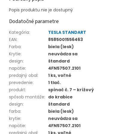
Popis produktu nie je dostupný
Dodatočné parametre
Kategória
:
TESLA STANDART
EAN
:
8585001556463
Farba
:
biela (lesk)
Krytie
:
neuvádza sa
design
:
štandard
napätie
:
4FN57507.2101
predajný obal
:
1 ks, voľné
prevedenie
:
1 tlač.
produkt
:
spínač č. 7 – krížový
spôsob montáže
:
do krabice
design
:
štandard
farba
:
biela (lesk)
krytie
:
neuvádza sa
napätie
:
4FN57507.2101
predajný obal
:
1 ks, voľné