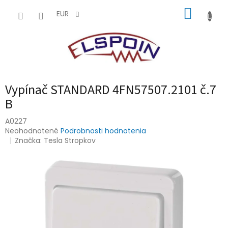
Prejsť
NÁKUP
na
EUR
obsah
KOŠÍK
Vypínač STANDARD 4FN57507.2101 č.7
B
A0227
Priemerné
Neohodnotené
Podrobnosti hodnotenia
hodnotenie
Značka:
Tesla Stropkov
produktu
je
0,0
z
5
hviezdičiek.