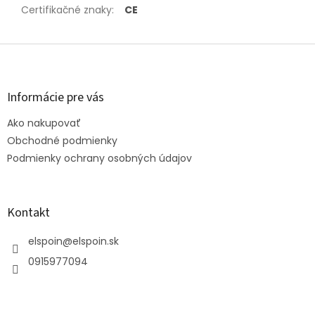
Certifikačné znaky
:
CE
Z
á
p
ä
Informácie pre vás
t
Ako nakupovať
i
e
Obchodné podmienky
Podmienky ochrany osobných údajov
Kontakt
elspoin
@
elspoin.sk
0915977094