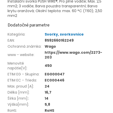
Instalační svorka PUSH WIRE®; Pro plné vodiče; Max. 2,5
mm2; 3 vodiče; Barva pouzdra transparentní; Barva
krytu oranžová; Okolní teplota: max. 60 °C (T60); 2,50
mm2
Dodatočné parametre
Kategória
:
Svorky, svorkovnice
EAN
:
8592660162249
Ochranná známka
:
Wago
https://www.wago.com/2273-
www - website
:
203
Menovité
450
napätie[V]
:
ETIM EG - Skupina
:
EG000047
ETIM EC - Trieda
:
EC000446
Max. proud [A]
:
24
Délka [mm]
:
16,7
Šírka [mm]:
:
14
Výška[mm]
:
5,8
RoHS
:
RoHS