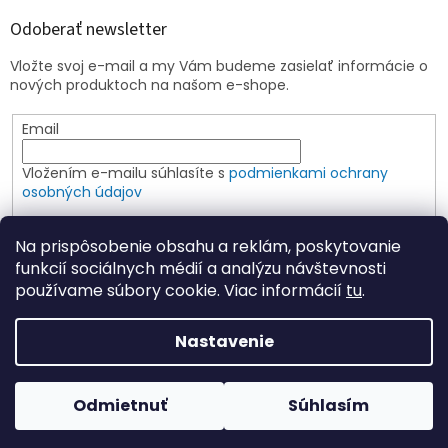
Odoberať newsletter
Vložte svoj e-mail a my Vám budeme zasielať informácie o
nových produktoch na našom e-shope.
Email
Vložením e-mailu súhlasíte s
podmienkami ochrany
osobných údajov
PRIHLÁSIŤ SA
Na prispôsobenie obsahu a reklám, poskytovanie
funkcií sociálnych médií a analýzu návštevnosti
používame súbory cookie. Viac informácií
tu
.
Vytvoril Shoptet
Nastavenie
Copyright 2026
Elspoin
. Všetky práva vyhradené.
Upraviť
Odmietnuť
Súhlasím
nastavenie cookies