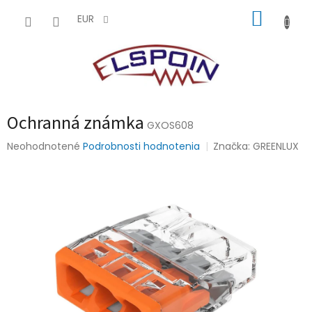
Prejsť
NÁKUP
na
EUR
obsah
KOŠÍK
Ochranná známka
GXOS608
Priemerné
Neohodnotené
Podrobnosti hodnotenia
Značka:
GREENLUX
hodnotenie
produktu
je
0,0
z
5
hviezdičiek.