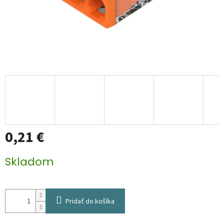
0,21 €
Jednotková
Skladom
cena:
Pridať do košíka