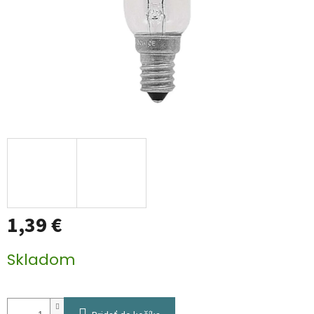
1,39 €
Jednotková
Skladom
cena: