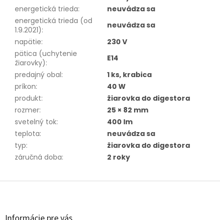
energetická trieda
:
neuvádza sa
energetická trieda (od
neuvádza sa
1.9.2021)
:
napätie
:
230 V
pätica (uchytenie
E14
žiarovky)
:
predajný obal
:
1 ks, krabica
príkon
:
40 W
produkt
:
žiarovka do digestora
rozmer
:
25 × 82 mm
svetelný tok
:
400 lm
teplota
:
neuvádza sa
typ
:
žiarovka do digestora
záručná doba
:
2 roky
Z
á
p
ä
Informácie pre vás