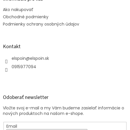
t
Ako nakupovať
i
e
Obchodné podmienky
Podmienky ochrany osobných údajov
Kontakt
elspoin
@
elspoin.sk
0915977094
Odoberať newsletter
Vložte svoj e-mail a my Vám budeme zasielať informácie o
nových produktoch na našom e-shope.
Email