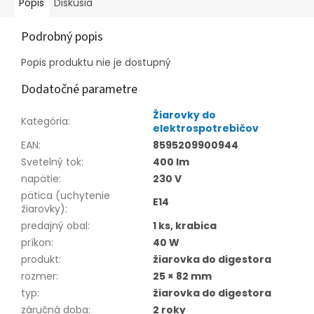
Popis
Diskusia
Podrobný popis
Popis produktu nie je dostupný
Dodatočné parametre
Žiarovky do
Kategória
:
elektrospotrebičov
EAN
:
8595209900944
Svetelný tok
:
400 lm
napätie
:
230 V
pätica (uchytenie
E14
žiarovky)
:
predajný obal
:
1 ks, krabica
príkon
:
40 W
produkt
:
žiarovka do digestora
rozmer
:
25 × 82 mm
typ
:
žiarovka do digestora
záručná doba
:
2 roky