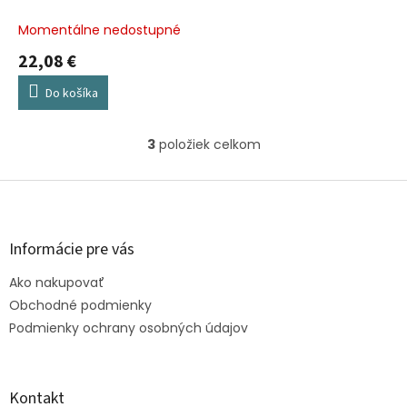
Momentálne nedostupné
22,08 €
Do košíka
3
položiek celkom
O
v
l
Z
á
á
d
p
a
ä
Informácie pre vás
c
t
i
Ako nakupovať
i
e
e
Obchodné podmienky
p
r
Podmienky ochrany osobných údajov
v
k
y
v
Kontakt