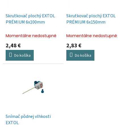
r
d
o
u
d
k
Skrutkovač plochý EXTOL
Skrutkovač plochý EXTOL
u
t
PRÉMIUM 6x100mm
PRÉMIUM 6x150mm
k
o
t
v
Momentálne nedostupné
Momentálne nedostupné
o
2,48 €
2,83 €
v
Do košíka
Do košíka
Snímač pôdnej vlhkosti
EXTOL