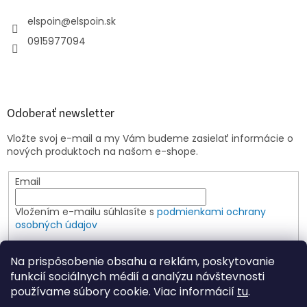
ý
p
elspoin
@
elspoin.sk
i
s
0915977094
u
Odoberať newsletter
Vložte svoj e-mail a my Vám budeme zasielať informácie o
nových produktoch na našom e-shope.
Email
Vložením e-mailu súhlasíte s
podmienkami ochrany
osobných údajov
PRIHLÁSIŤ SA
Na prispôsobenie obsahu a reklám, poskytovanie
funkcií sociálnych médií a analýzu návštevnosti
používame súbory cookie. Viac informácií
tu
.