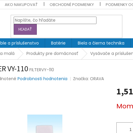
AKO NAKUPOVAŤ
OBCHODNÉ PODMIENKY
PODMIENKY O
HĽADAŤ
ble a príslušenstvo
Batérie
Biela a čierna technika
ka malá
Produkty pre domácnosť
Vysávače a prísluše
ER VY-110
FILTERVY-110
rné
dnotené
Podrobnosti hodnotenia
Značka:
ORAVA
enie
1,51
tu
Jednotk
Mome
cena:
čiek.