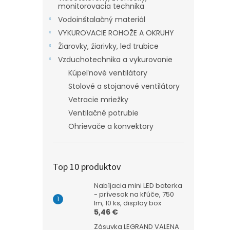
monitorovacia technika
Vodoinštalačný materiál
VYKUROVACIE ROHOŽE A OKRUHY
Žiarovky, žiarivky, led trubice
Vzduchotechnika a vykurovanie
Kúpeľnové ventilátory
Stolové a stojanové ventilátory
Vetracie mriežky
Ventilačné potrubie
Ohrievače a konvektory
Top 10 produktov
Nabíjacia mini LED baterka
- prívesok na kľúče, 750
lm, 10 ks, display box
5,46 €
Zásuvka LEGRAND VALENA