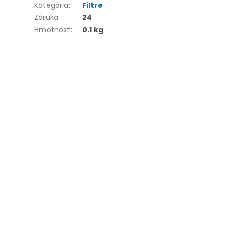
Kategória
:
Filtre
Záruka
:
24
Hmotnosť
:
0.1 kg