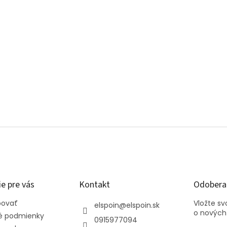
e pre vás
Kontakt
Odoberať
povať
Vložte s
elspoin
@
elspoin.sk
o nových
 podmienky
0915977094