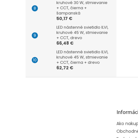
kruhové 30 W, stmievanie
+ CCT, čierna +
šampanská
50,17 €
LED nástenné svietidlo ILVI,
kruhové 45 W, stmievanie
+ CCT, drevo
66,48 €
LED nástenné svietidlo ILVI,
kruhové 45 W, stmievanie
+ CCT, čierna + drevo
62,72 €
Z
á
p
ä
t
Informáci
i
e
Ako naku
Obchodné