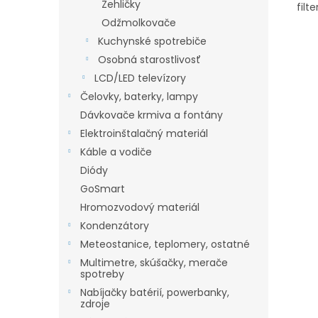
Žehličky
filte
Odžmolkovače
Kuchynské spotrebiče
Osobná starostlivosť
LCD/LED televízory
Čelovky, baterky, lampy
Dávkovače krmiva a fontány
Elektroinštalačný materiál
Káble a vodiče
Diódy
GoSmart
Hromozvodový materiál
Kondenzátory
Meteostanice, teplomery, ostatné
Multimetre, skúšačky, merače
spotreby
Nabíjačky batérií, powerbanky,
zdroje