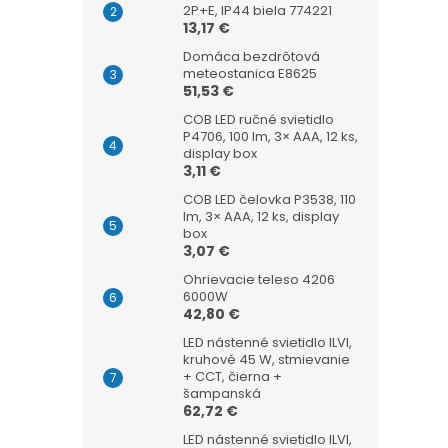
2P+E, IP44 biela 774221
13,17 €
Domáca bezdrôtová
meteostanica E8625
51,53 €
COB LED ručné svietidlo
P4706, 100 lm, 3× AAA, 12 ks,
display box
3,11 €
COB LED čelovka P3538, 110
lm, 3× AAA, 12 ks, display
box
3,07 €
Ohrievacie teleso 4206
6000W
42,80 €
LED nástenné svietidlo ILVI,
kruhové 45 W, stmievanie
+ CCT, čierna +
šampanská
62,72 €
LED nástenné svietidlo ILVI,