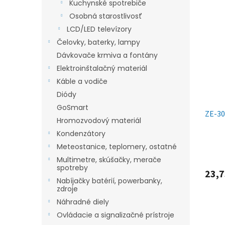
Kuchynské spotrebiče
Osobná starostlivosť
LCD/LED televízory
Čelovky, baterky, lampy
Dávkovače krmiva a fontány
Elektroinštalačný materiál
Káble a vodiče
Diódy
GoSmart
ZE-30
Hromozvodový materiál
Kondenzátory
Meteostanice, teplomery, ostatné
Multimetre, skúšačky, merače
spotreby
23,7
Nabíjačky batérií, powerbanky,
zdroje
Náhradné diely
Ovládacie a signalizačné prístroje