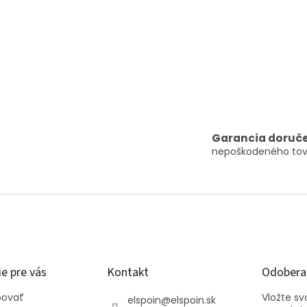
Garancia doruč
nepoškodeného tov
e pre vás
Kontakt
Odoberať
povať
Vložte s
elspoin
@
elspoin.sk