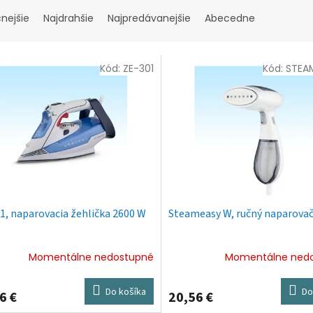
cnejšie
Najdrahšie
Najpredávanejšie
Abecedne
Kód:
ZE-301
Kód:
STEA
1, naparovacia žehlička 2600 W
Steameasy W, ručný naparova
Momentálne nedostupné
Momentálne ned
Do košíka
Do
6 €
20,56 €