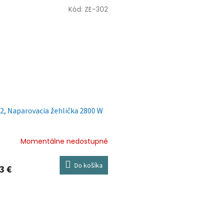
Kód:
ZE-302
2, Naparovacia žehlička 2800 W
Momentálne nedostupné
Do košíka
3 €
O
v
l