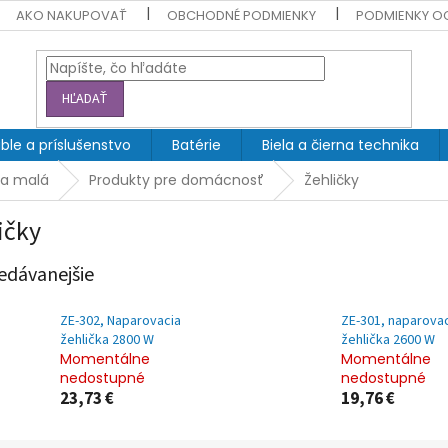
AKO NAKUPOVAŤ
OBCHODNÉ PODMIENKY
PODMIENKY O
HĽADAŤ
ble a príslušenstvo
Batérie
Biela a čierna technika
ka malá
Produkty pre domácnosť
Žehličky
ičky
edávanejšie
ZE-302, Naparovacia
ZE-301, naparova
žehlička 2800 W
žehlička 2600 W
Momentálne
Momentálne
nedostupné
nedostupné
23,73 €
19,76 €