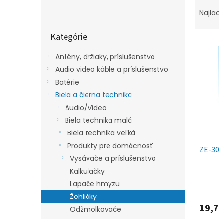
R
a
Najla
d
Preskočiť
e
Kategórie
kategórie
V
n
ý
i
Antény, držiaky, príslušenstvo
p
e
Audio video káble a príslušenstvo
i
p
Batérie
s
r
Biela a čierna technika
p
o
r
d
Audio/Video
o
u
Biela technika malá
d
k
Biela technika veľká
u
t
Produkty pre domácnosť
ZE-30
k
o
Vysávače a príslušenstvo
t
v
o
Kalkulačky
v
Lapače hmyzu
Žehličky
19,7
Odžmolkovače