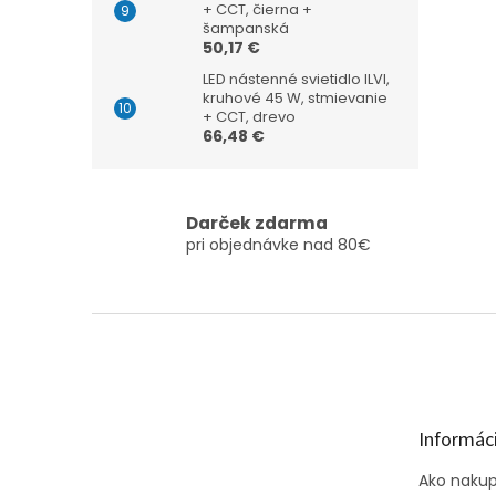
+ CCT, čierna +
šampanská
50,17 €
LED nástenné svietidlo ILVI,
kruhové 45 W, stmievanie
+ CCT, drevo
66,48 €
Darček zdarma
pri objednávke nad 80€
Z
á
p
ä
t
Informáci
i
e
Ako naku