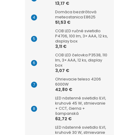
13,17 €
Domáca bezdrôtová
meteostanica E8625
51,53 €
COB LED ručné svietidlo
P4706, 100 lm, 3× AAA, 12 ks,
display box
3,11 €
COB LED čelovka P3538, 110
lm, 3× AAA, 12 ks, display
box
3,07 €
Ohrievacie teleso 4206
6000W
42,80 €
LED nástenné svietidlo ILVI,
kruhové 45 W, stmievanie
+ CCT, čierna +
šampanská
62,72 €
LED nástenné svietidlo ILVI,
kruhové 30 W, stmievanie