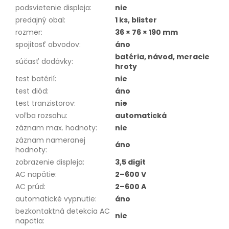
podsvietenie displeja
:
nie
predajný obal
:
1 ks, blister
rozmer
:
36 × 76 × 190 mm
spojitosť obvodov
:
áno
batéria, návod, meracie
súčasť dodávky
:
hroty
test batérií
:
nie
test diód
:
áno
test tranzistorov
:
nie
voľba rozsahu
:
automatická
záznam max. hodnoty
:
nie
záznam nameranej
áno
hodnoty
:
zobrazenie displeja
:
3,5 digit
AC napätie
:
2–600 V
AC prúd
:
2–600 A
automatické vypnutie
:
áno
bezkontaktná detekcia AC
nie
napätia
: