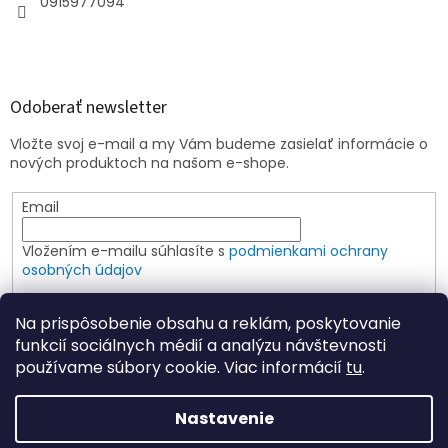
0915977094
Odoberať newsletter
Vložte svoj e-mail a my Vám budeme zasielať informácie o
nových produktoch na našom e-shope.
Email
Vložením e-mailu súhlasíte s
podmienkami ochrany
osobných údajov
PRIHLÁSIŤ SA
Na prispôsobenie obsahu a reklám, poskytovanie
funkcií sociálnych médií a analýzu návštevnosti
používame súbory cookie. Viac informácií
tu
.
Vytvoril Shoptet
Nastavenie