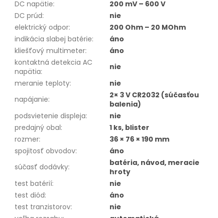
DC napätie
:
200 mV – 600 V
DC prúd
:
nie
elektrický odpor
:
200 Ohm – 20 MOhm
indikácia slabej batérie
:
áno
kliešťový multimeter
:
áno
kontaktná detekcia AC
nie
napätia
:
meranie teploty
:
nie
2× 3 V CR2032 (súčasťou
napájanie
:
balenia)
podsvietenie displeja
:
nie
predajný obal
:
1 ks, blister
rozmer
:
36 × 76 × 190 mm
spojitosť obvodov
:
áno
batéria, návod, meracie
súčasť dodávky
:
hroty
test batérií
:
nie
test diód
:
áno
test tranzistorov
:
nie