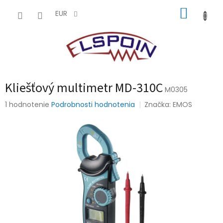
Prejsť
NÁKUP
na
EUR
obsah
KOŠÍK
Kliešťový multimetr MD-310C
M0305
Priemerné
1 hodnotenie
Podrobnosti hodnotenia
Značka:
EMOS
hodnotenie
produktu
je
5,0
z
5
hviezdičiek.