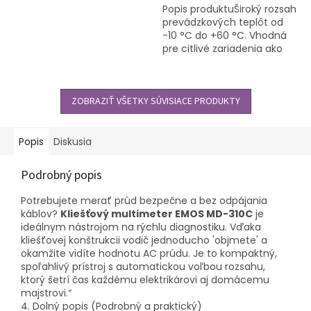
Popis produktuŠiroký rozsah
prevádzkových teplôt od
-10 °C do +60 °C. Vhodná
pre citlivé zariadenia ako
napr.: hodinky, kalkulačky,
záložné podsvietenie,
autoalarmy, tlakomery,...
ZOBRAZIŤ VŠETKY SÚVISIACE PRODUKTY
Popis
Diskusia
Podrobný popis
Potrebujete merať prúd bezpečne a bez odpájania
káblov?
Kliešťový multimeter EMOS MD-310C
je
ideálnym nástrojom na rýchlu diagnostiku. Vďaka
kliešťovej konštrukcii vodič jednoducho 'objmete' a
okamžite vidíte hodnotu AC prúdu. Je to kompaktný,
spoľahlivý prístroj s automatickou voľbou rozsahu,
ktorý šetrí čas každému elektrikárovi aj domácemu
majstrovi.“
4. Dolný popis (Podrobný a praktický)