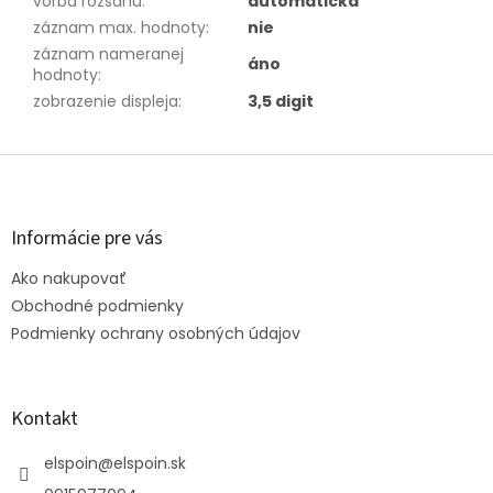
voľba rozsahu
:
automatická
záznam max. hodnoty
:
nie
záznam nameranej
áno
hodnoty
:
zobrazenie displeja
:
3,5 digit
Z
á
p
ä
Informácie pre vás
t
Ako nakupovať
i
e
Obchodné podmienky
Podmienky ochrany osobných údajov
Kontakt
elspoin
@
elspoin.sk