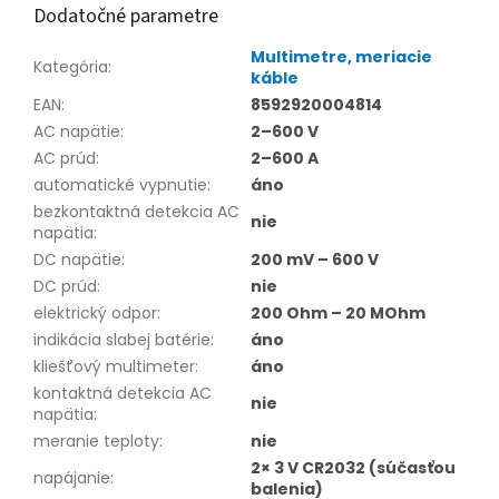
Dodatočné parametre
Multimetre, meriacie
Kategória
:
káble
EAN
:
8592920004814
AC napätie
:
2–600 V
AC prúd
:
2–600 A
automatické vypnutie
:
áno
bezkontaktná detekcia AC
nie
napätia
:
DC napätie
:
200 mV – 600 V
DC prúd
:
nie
elektrický odpor
:
200 Ohm – 20 MOhm
indikácia slabej batérie
:
áno
kliešťový multimeter
:
áno
kontaktná detekcia AC
nie
napätia
:
meranie teploty
:
nie
2× 3 V CR2032 (súčasťou
napájanie
:
balenia)