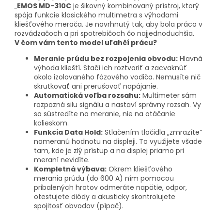
„
EMOS MD-310C
je šikovný kombinovaný prístroj, ktorý
spája funkcie klasického multimetra s výhodami
kliešťového merača. Je navrhnutý tak, aby bola práca v
rozvádzačoch a pri spotrebičoch čo najjednoduchšia.
V čom vám tento model uľahčí prácu?
Meranie prúdu bez rozpojenia obvodu:
Hlavná
výhoda klieští. Stačí ich roztvoriť a zacvaknúť
okolo izolovaného fázového vodiča. Nemusíte nič
skrutkovať ani prerušovať napájanie.
Automatická voľba rozsahu:
Multimeter sám
rozpozná silu signálu a nastaví správny rozsah. Vy
sa sústredíte na meranie, nie na otáčanie
kolieskom.
Funkcia Data Hold:
Stlačením tlačidla „zmrazíte“
nameranú hodnotu na displeji. To využijete všade
tam, kde je zlý prístup a na displej priamo pri
meraní nevidíte.
Kompletná výbava:
Okrem kliešťového
merania prúdu (do 600 A) ním pomocou
pribalených hrotov odmeráte napätie, odpor,
otestujete diódy a akusticky skontrolujete
spojitosť obvodov (pípač).