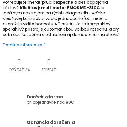
Potrebujete merať prúd bezpečne a bez odpájania
káblov?
Kliešťový multimeter EMOS MD-310C
je
ideálnym nástrojom na rýchlu diagnostiku. Vďaka
kliešťovej konštrukcii vodič jednoducho 'objmete' a
okamžite vidíte hodnotu AC prúdu. Je to kompaktný,
spoľahlivý prístroj s automatickou voľbou rozsahu, ktorý
šetrí čas každému elektrikárovi aj domácemu majstrovi.“
Detailné informácie
OPÝTAŤ SA
ZDIEĽAŤ
Darček zdarma
pri objednávke nad 80€
Garancia doručenia