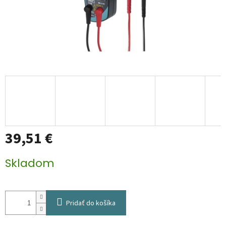
39,51 €
Jednotková
Skladom
cena:
Pridať do košíka