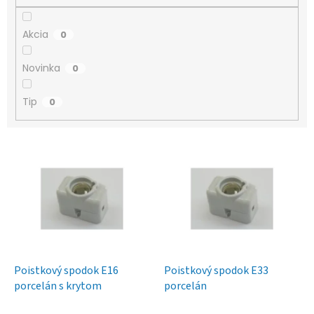
o
v
Akcia
0
Novinka
0
Tip
0
V
ý
p
i
s
p
r
o
d
Poistkový spodok E16
Poistkový spodok E33
u
porcelán s krytom
porcelán
k