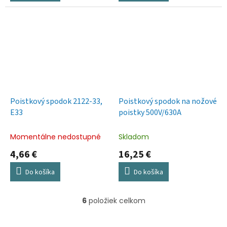
Poistkový spodok 2122-33,
Poistkový spodok na nožové
E33
poistky 500V/630A
Momentálne nedostupné
Skladom
4,66 €
16,25 €
Do košíka
Do košíka
6
položiek celkom
O
v
l