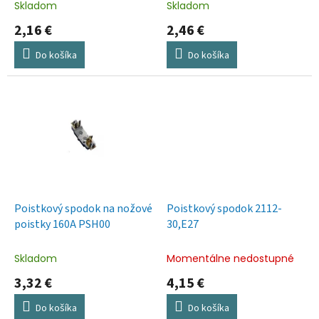
t
Skladom
Skladom
o
2,16 €
2,46 €
v
Do košíka
Do košíka
Poistkový spodok na nožové
Poistkový spodok 2112-
poistky 160A PSH00
30,E27
Skladom
Momentálne nedostupné
3,32 €
4,15 €
Do košíka
Do košíka