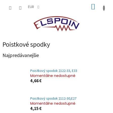
Prejsť
NÁKUP
na
EUR
obsah
KOŠÍK
Poistkové spodky
Najpredávanejšie
Poistkový spodok 2122-33, E33
Momentálne nedostupné
4,66 €
Poistkový spodok 2112-30,E27
Momentálne nedostupné
4,15 €