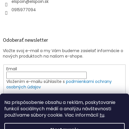
elspoin
@
elspoin.sk
0915977094
Odoberať newsletter
Vložte svoj e-mail a my Vám budeme zasielať informácie o
nových produktoch na našom e-shope.
Email
Vložením e-mailu súhlasíte s
podmienkami ochrany
osobných údajov
PRIHLÁSIŤ SA
Na prispôsobenie obsahu a reklám, poskytovanie
funkcií sociálnych médií a analýzu návštevnosti
používame súbory cookie. Viac informácií
tu
.
Vytvoril Shoptet