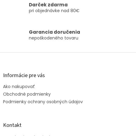
á
Darček zdarma
d
pri objednávke nad 80€
a
c
i
Garancia doručenia
e
nepoškodeného tovaru
p
r
v
Z
k
á
y
v
p
ý
ä
Informácie pre vás
p
t
i
Ako nakupovať
i
s
e
Obchodné podmienky
u
Podmienky ochrany osobných údajov
Kontakt