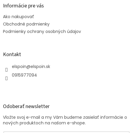
ä
Informácie pre vás
t
Ako nakupovať
i
e
Obchodné podmienky
Podmienky ochrany osobných údajov
Kontakt
elspoin
@
elspoin.sk
0915977094
Odoberať newsletter
Vložte svoj e-mail a my Vám budeme zasielať informácie o
nových produktoch na našom e-shope.