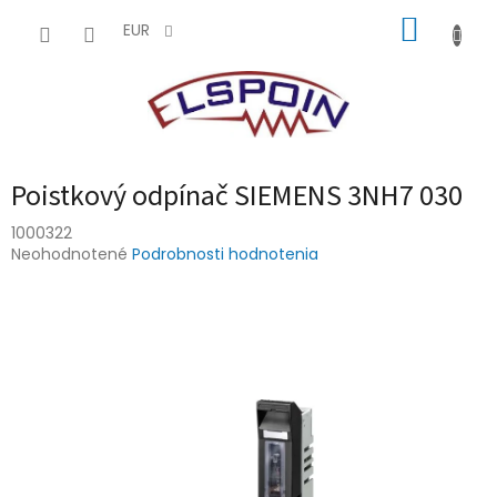
Prejsť
NÁKUP
na
EUR
obsah
KOŠÍK
Poistkový odpínač SIEMENS 3NH7 030
1000322
Priemerné
Neohodnotené
Podrobnosti hodnotenia
hodnotenie
produktu
je
0,0
z
5
hviezdičiek.