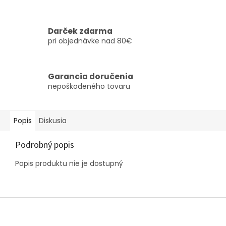
Darček zdarma
pri objednávke nad 80€
Garancia doručenia
nepoškodeného tovaru
Popis
Diskusia
Podrobný popis
Popis produktu nie je dostupný
Z
á
p