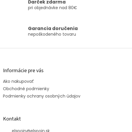
a
c
Darček zdarma
n
i
pri objednávke nad 80€
i
e
e
p
r
Garancia doručenia
v
nepoškodeného tovaru
k
y
v
Z
ý
á
p
p
i
s
ä
Informácie pre vás
u
t
Ako nakupovať
i
e
Obchodné podmienky
Podmienky ochrany osobných údajov
Kontakt
elspoin
@
elspoin.sk