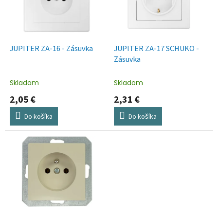
s
p
r
o
d
JUPITER ZA-16 - Zásuvka
JUPITER ZA-17 SCHUKO -
u
Zásuvka
k
t
Skladom
Skladom
o
2,05 €
2,31 €
v
Do košíka
Do košíka