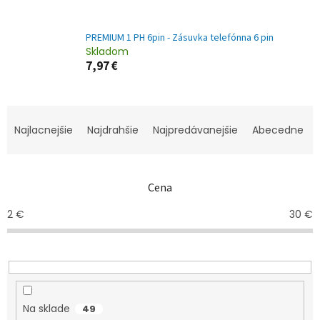
PREMIUM 1 PH 6pin - Zásuvka telefónna 6 pin
Skladom
7,97 €
R
a
Najlacnejšie
Najdrahšie
Najpredávanejšie
Abecedne
d
e
n
Cena
i
e
2
€
30
€
p
r
o
d
u
k
Na sklade
49
t