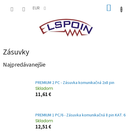
Prejsť
NÁKUP
na
EUR
obsah
KOŠÍK
Zásuvky
Najpredávanejšie
PREMIUM 2 PC - Zásuvka komunikačná 2x8 pin
Skladom
11,61 €
PREMIUM 1 PC/6 - Zásuvka komunikačná 8 pin KAT. 6
Skladom
12,51 €