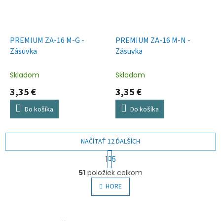
PREMIUM ZA-16 M-G -
PREMIUM ZA-16 M-N -
Zásuvka
Zásuvka
Skladom
Skladom
3,35 €
3,35 €
Do košíka
Do košíka
NAČÍTAŤ 12 ĎALŠÍCH
S
1
5
t
O
r
51
položiek celkom
v
á
l
HORE
n
á
k
o
d
v
a